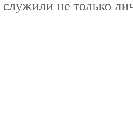
служили не только ли
обогащению отдельн
фигурантов, но и под
российской военной
инфраструктуры.
ПОСЛЕДНИЕ ПОСТЫ
Для Украины опыт других производителей Patriot служит
предостережением