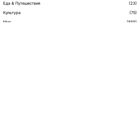
Еда & Путешествия
23
Культура
75
Мир
859
Мнение
548
Политика
450
Технологии
43
РЕКЛАМА
CСЫЛКИ