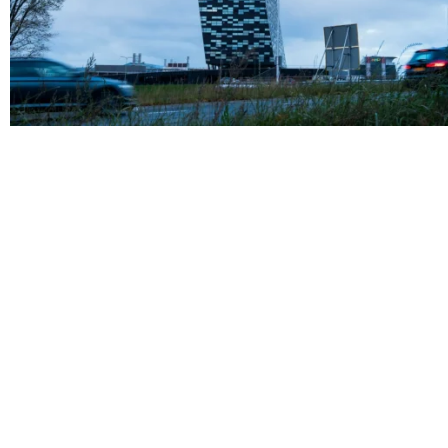
ТЕХНОЛОГИИ
12 января, 2026
Европа и Китай
грани
технологическ
разрыва:
чиповый