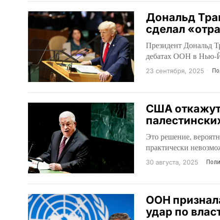
Дональд Тра
сделал «отр
Президент Дональд Т
дебатах ООН в Нью-Й
23 сентября, 2025
По
США откажут
палестински
Это решение, вероят
практически невозм
30 августа, 2025
Поли
ООН признала
удар по влас