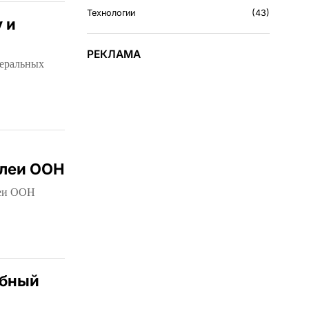
Технологии
43
 и
РЕКЛАМА
неральных
блеи ООН
леи ООН
ебный