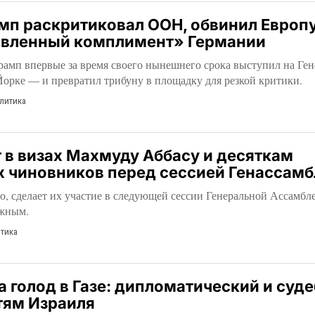
мп раскритиковал ООН, обвинил Европу
авленный комплимент» Германии
рамп впервые за время своего нынешнего срока выступил на Ге
орке — и превратил трибуну в площадку для резкой критики.
литика
 в визах Махмуду Аббасу и десяткам
х чиновников перед сессией Генассам
но, сделает их участие в следующей сессии Генеральной Ассамб
ожным.
тика
 голод в Газе: дипломатический и суд
тям Израиля