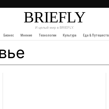
BRIEFLY
И целый мир в BRIEFLY.
Бизнес
Мнение
Технологии
Культура
Еда & Путешеств
вье