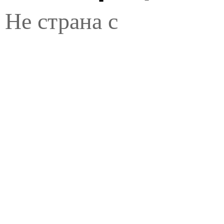
Не страна с
населением 10
миллионов, а импери
с 60 миллионами
жителей: Римская
империя была
плавильным котлом