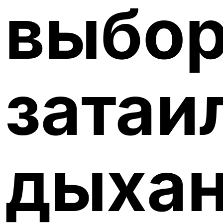
выбор
затаи
дыха