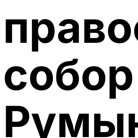
право
собор
Румын