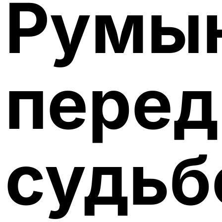
Румы
перед
судь