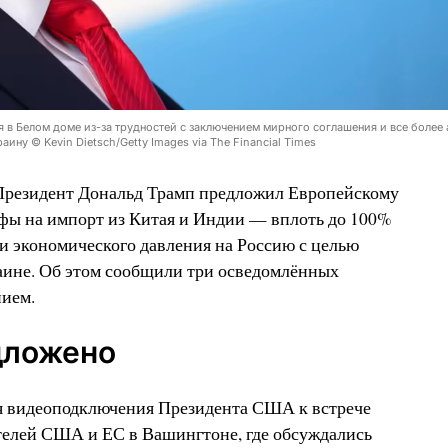
 в Белом доме из-за трудностей с заключением мирного соглашения и все более
ину © Kevin Dietsch/Getty Images via The Financial Times
 Президент Дональд Трамп предложил Европейскому
фы на импорт из Китая и Индии — вплоть до 100%
и экономического давления на Россию с целью
аине. Об этом сообщили три осведомлённых
нием.
дложено
я видеоподключения Президента США к встрече
елей США и ЕС в Вашингтоне, где обсуждались