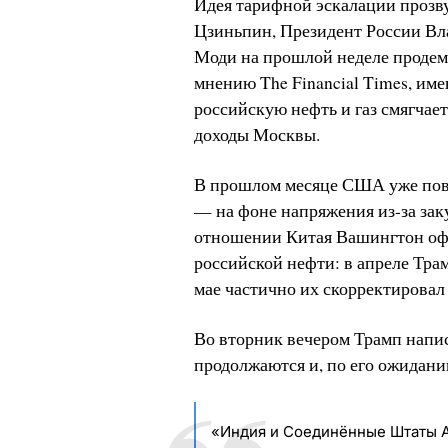
Идея тарифной эскалации прозву
Цзиньпин, Президент России В
Моди на прошлой неделе продем
мнению The Financial Times, им
российскую нефть и газ смягчае
доходы Москвы.
В прошлом месяце США уже пов
— на фоне напряжения из-за зак
отношении Китая Вашингтон офи
российской нефти: в апреле Тра
мае частично их скорректировал
Во вторник вечером Трамп написа
продолжаются и, по его ожидани
«Индия и Соединённые Штаты 