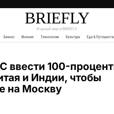
BRIEFLY
И целый мир в BRIEFLY.
Бизнес
Мнение
Технологии
Культура
Еда & Путешеств
С ввести 100-процен
тая и Индии, чтобы
е на Москву