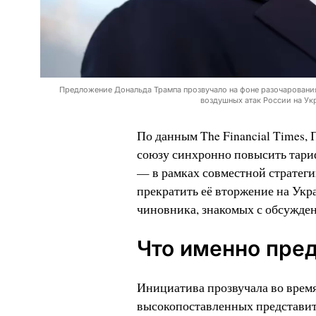
Предложение Дональда Трампа прозвучало на фоне разочарования
воздушных атак России на Укра
По данным The Financial Times,
союзу синхронно повысить тари
— в рамках совместной стратеги
прекратить её вторжение на Укр
чиновника, знакомых с обсужде
Что именно пре
Инициатива прозвучала во врем
высокопоставленных представит