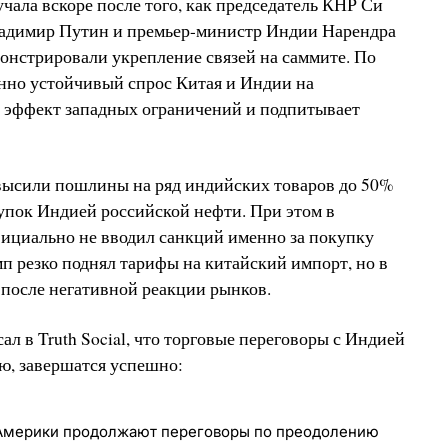
чала вскоре после того, как председатель КНР Си
ладимир Путин и премьер-министр Индии Нарендра
онстрировали укрепление связей на саммите. По
енно устойчивый спрос Китая и Индии на
т эффект западных ограничений и подпитывает
ысили пошлины на ряд индийских товаров до 50%
упок Индией российской нефти. При этом в
циально не вводил санкций именно за покупку
мп резко поднял тарифы на китайский импорт, но в
 после негативной реакции рынков.
л в Truth Social, что торговые переговоры с Индией
ю, завершатся успешно:
Америки продолжают переговоры по преодолению