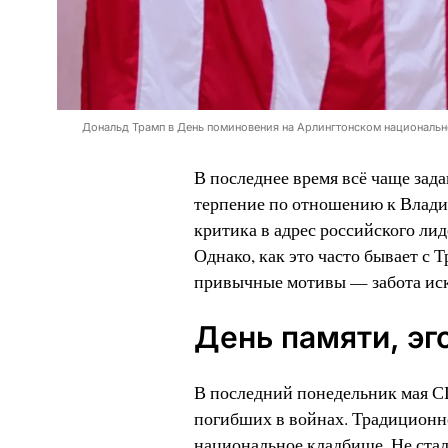
Дональд Трамп в День поминовения на Арлингтонском национально
В последнее время всё чаще зад
терпение по отношению к Влади
критика в адрес российского ли
Однако, как это часто бывает с
привычные мотивы — забота иск
День памяти, эг
В последний понедельник мая С
погибших в войнах. Традиционн
национальное кладбище. Не стал