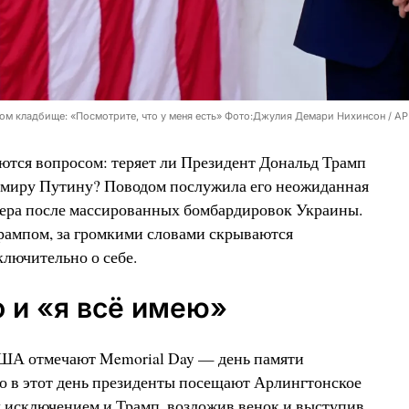
м кладбище: «Посмотрите, что у меня есть» Фото:Джулия Демари Нихинсон / AP /
аются вопросом: теряет ли Президент Дональд Трамп
миру Путину? Поводом послужила его неожиданная
дера после массированных бомбардировок Украины.
 Трампом, за громкими словами скрываются
лючительно о себе.
о и «я всё имею»
ША отмечают Memorial Day — день памяти
о в этот день президенты посещают Арлингтонское
 исключением и Трамп, возложив венок и выступив