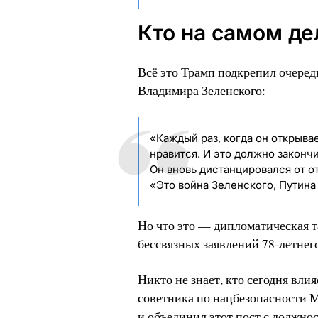
Кто на самом де
Всё это Трамп подкрепил очере
Владимира Зеленского:
«Каждый раз, когда он открыва
нравится. И это должно закончи
Он вновь дистанцировался от о
«Это война Зеленского, Путина 
Но что это — дипломатическая т
бессвязных заявлений 78-летне
Никто не знает, кто сегодня влия
советника по нацбезопасности М
и объединил этот пост с должнос