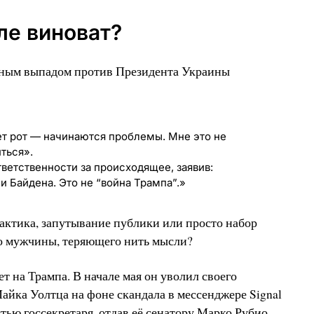
ле виноват?
дным выпадом против Президента Украины
ет рот — начинаются проблемы. Мне это не
ться».
тветственности за происходящее, заявив:
и Байдена. Это не “война Трампа”.»
актика, запутывание публики или просто набор
го мужчины, теряющего нить мысли?
ет на Трампа. В начале мая он уволил своего
айка Уолтца на фоне скандала в мессенджере Signal
тью госсекретаря, отдав её сенатору Марко Рубио.