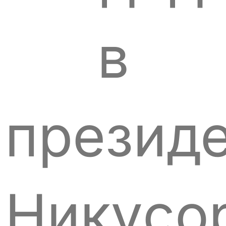
в
презид
Никуcо