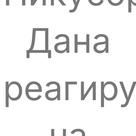
Дана
реагир
на