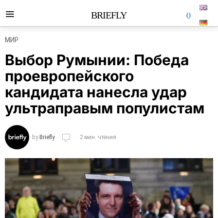
0
BRIEFLY
МИР
Выбор Румынии: Победа
проевропейского
кандидата нанесла удар
ультраправым популистам
by
Briefly
2 мин. чтения