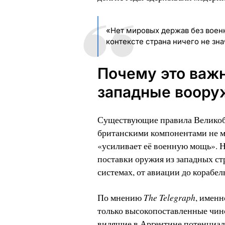
«Нет мировых держав без воен
контексте страна ничего не зна
Почему это важн
западные воору
Существующие правила Великобр
британскими компонентами не м
«усиливает её военную мощь». Н
поставки оружия из западных ст
системах, от авиации до корабел
The Telegraph
По мнению
, именн
только высокопоставленные чин
видящие в Аргентине потенциа