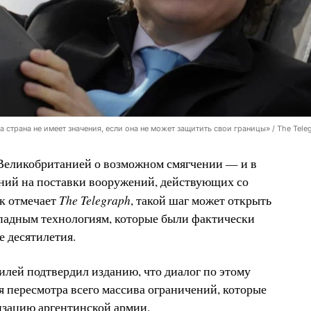
 страна не имеет значения, если она не может защитить свои границы» / The Tele
 Великобританией о возможном смягчении — и в
ний на поставки вооружений, действующих со
The Telegraph
к отмечает
, такой шаг может открыть
ападным технологиям, которые были фактически
 десятилетия.
лей подтвердил изданию, что диалог по этому
я пересмотра всего массива ограничений, которые
изацию аргентинской армии.