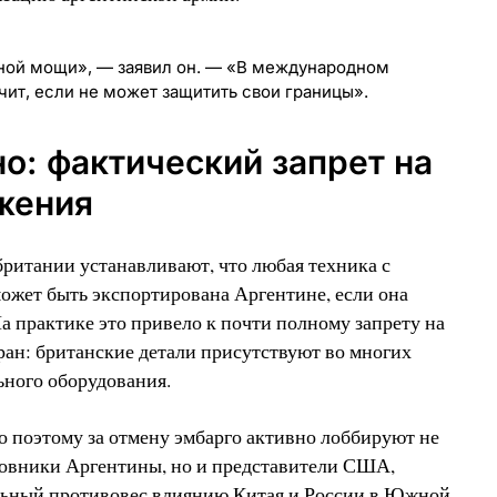
ной мощи», — заявил он. — «В международном
чит, если не может защитить свои границы».
о: фактический запрет на
жения
итании устанавливают, что любая техника с
ожет быть экспортирована Аргентине, если она
а практике это привело к почти полному запрету на
ран: британские детали присутствуют во многих
ьного оборудования.
о поэтому за отмену эмбарго активно лоббируют не
овники Аргентины, но и представители США,
льный противовес влиянию Китая и России в Южной