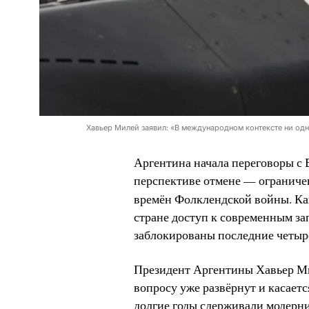
Хавьер Милей заявил: «В международном контексте ни одна
Аргентина начала переговоры с
перспективе отмене — ограниче
времён Фолклендской войны. Ка
стране доступ к современным з
заблокированы последние четыре
Президент Аргентины Хавьер Ми
вопросу уже развёрнут и касаетс
долгие годы сдерживали модерн