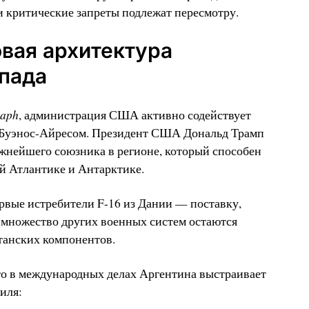
и критические запреты подлежат пересмотру.
вая архитектура
пада
raph
, администрация США активно содействует
 Буэнос-Айресом. Президент США Дональд Трамп
жнейшего союзника в регионе, который способен
 Атлантике и Антарктике.
рвые истребители F-16 из Дании — поставку,
множество других военных систем остаются
танских компонентов.
то в международных делах Аргентина выстраивает
иля: