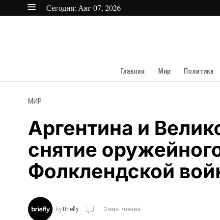
Сегодня:
Авг 07, 2026
Главная
Мир
Политика
МИР
Аргентина и Вели
снятие оружейног
Фолклендской вой
by
Briefly
3 мин. чтения