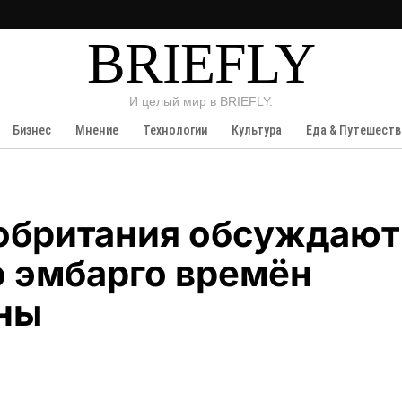
BRIEFLY
И целый мир в BRIEFLY.
Бизнес
Мнение
Технологии
Культура
Еда & Путешеств
кобритания обсуждают
о эмбарго времён
ны