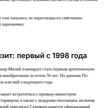
 том, начались ли переговоры по смягчению
л однозначно:
зит: первый с 1998 года
авьер Милей планирует стать первым аргентинским
The
еликобританию за почти 30 лет. По данным
ель или май следующего года.
тывает встретиться с премьер-министром
тармером, а также с лидерами оппозиции, включая
Милей пригласил Стармера нанести официальный