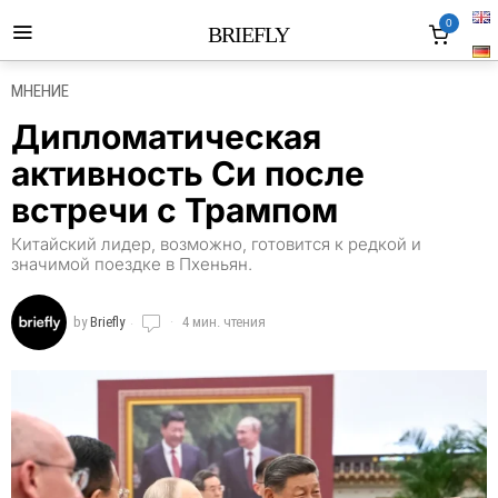
0
BRIEFLY
МНЕНИЕ
Дипломатическая
активность Си после
встречи с Трампом
Китайский лидер, возможно, готовится к редкой и
значимой поездке в Пхеньян.
by
Briefly
4 мин. чтения