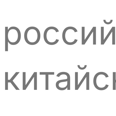
россий
китайс