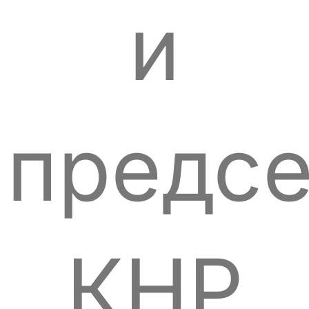
и
предсе
КНР