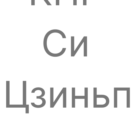
Си
Цзинь