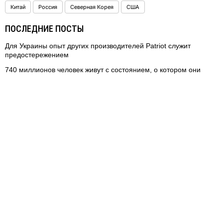
Китай
Россия
Северная Корея
США
ПОСЛЕДНИЕ ПОСТЫ
Для Украины опыт других производителей Patriot служит
предостережением
740 миллионов человек живут с состоянием, о котором они
редко говорят
Новая ось зла
Как спасти ООН от утраты значимости
Ну скажи, дорогая НАТО, как у тебя с силой воли?
КА