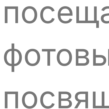
посещ
фотовы
посвя