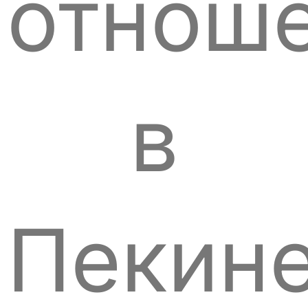
отнош
в
Пекин