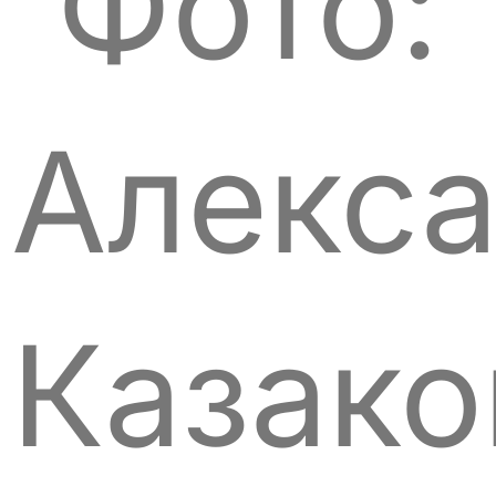
Фото:
Алекс
Казако