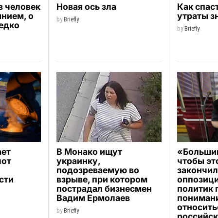
в человек
Новая ось зла
Как спас
янием, о
утраты з
by
Briefly
едко
by
Briefly
ает
В Монако ищут
«Большин
лот
украинку,
чтобы эт
подозреваемую во
закончил
сти
взрыве, при котором
оппозиц
пострадал бизнесмен
политик 
Вадим Ермолаев
пониман
относить
by
Briefly
российс