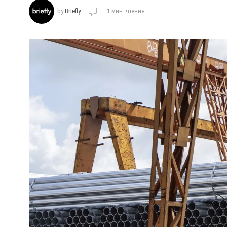
by
Briefly
1 мин. чтения