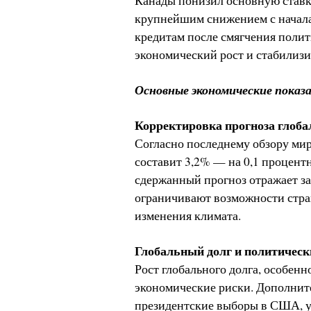
Канады понизил основную ставку
крупнейшим снижением с начала 
кредитам после смягчения полит
экономический рост и стабилиз
Основные экономические показ
Корректировка прогноза глоба
Согласно последнему обзору ми
составит 3,2% — на 0,1 процент
сдержанный прогноз отражает з
ограничивают возможности стра
изменения климата.
Глобальный долг и политичес
Рост глобального долга, особен
экономические риски. Дополни
президентские выборы в США, 