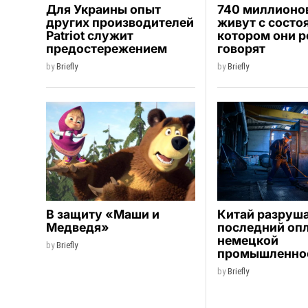
Для Украины опыт
740 миллионо
других производителей
живут с состо
Patriot служит
котором они р
предостережением
говорят
by
Briefly
by
Briefly
В защиту «Маши и
Китай разруш
Медведя»
последний оп
немецкой
by
Briefly
промышленно
by
Briefly