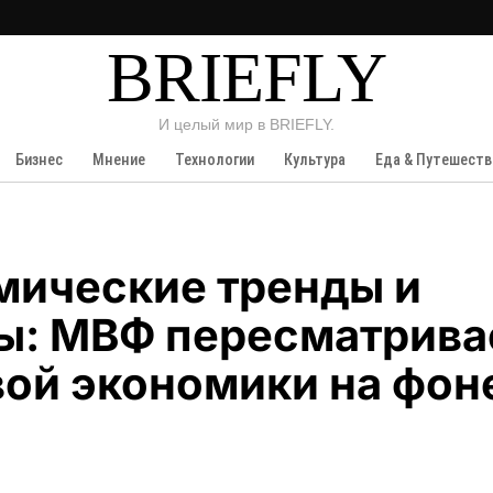
BRIEFLY
И целый мир в BRIEFLY.
Бизнес
Мнение
Технологии
Культура
Еда & Путешеств
мические тренды и
ы: МВФ пересматрива
вой экономики на фон