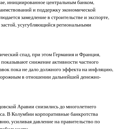
тае, инициированное центральным банком,
заимствований и поддержку экономической
юдается замедление в строительстве и экспорте,
й застой, усугубляющийся региональными
ический спад, при этом Германия и Франция,
 показывают снижение активности частного
авок пока не дало должного эффекта на инфляцию,
сторожным в отношении дальнейшей денежно-
довской Аравии снизились до многолетнего
оса. В Колумбии корпоративные банкротства
ню, усиливая давление на правительство по
табильности.