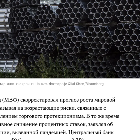
м рынке на окраине Шанхая. Фотограф: Qilai Shen/Bloomberg
(МВФ) скорректировал прогноз роста мировой
азывая на возрастающие риски, связанные с
ением торгового протекционизма. В то же время
вное снижение процентных ставок, заявляя об
ции, вызванной пандемией. Центральный банк