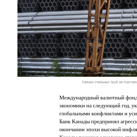
Связки стальных труб на торгово
Международный валютный фонд 
экономики на следующий год, ук
глобальными конфликтами и усил
Банк Канады предпринял агресси
окончании эпохи высокой инфля