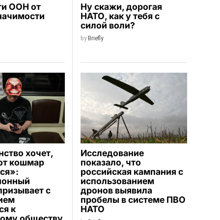
ти ООН от
Ну скажи, дорогая
начимости
НАТО, как у тебя с
силой воли?
by
Briefly
ство хочет,
Исследование
от кошмар
показало, что
ся»:
российская кампания с
ионный
использованием
призывает с
дронов выявила
ием
пробелы в системе ПВО
ся к
НАТО
кому обществу