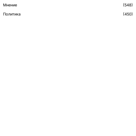
Мнение
548
Политика
450
Технологии
43
РЕКЛАМА
CСЫЛКИ
О нас
Обратная связь