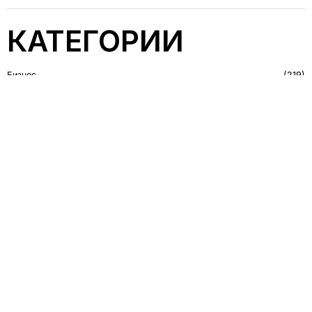
КАТЕГОРИИ
Бизнес
219
Гостевые мнения
5
Еда & Путешествия
23
Культура
75
Мир
859
Мнение
548
Политика
450
Технологии
43
РЕКЛАМА