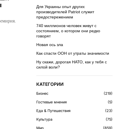
ы
Для Украины опыт других
производителей Patriot служит
предостережением
ремирия.
740 миллионов человек живут с
состоянием, о котором они редко
говорят
Новая ось зла
Как спасти ООН от утраты значимости
Ну скажи, дорогая НАТО, как у тебя с
силой воли?
КАТЕГОРИИ
Бизнес
219
Гостевые мнения
5
Еда & Путешествия
23
Культура
75
Мир
859