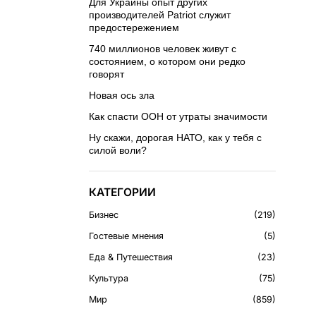
Для Украины опыт других
производителей Patriot служит
предостережением
740 миллионов человек живут с
состоянием, о котором они редко
говорят
Новая ось зла
Как спасти ООН от утраты значимости
Ну скажи, дорогая НАТО, как у тебя с
силой воли?
КАТЕГОРИИ
Бизнес
219
Гостевые мнения
5
Еда & Путешествия
23
Культура
75
Мир
859