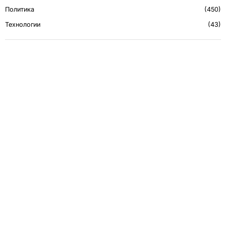
Политика
450
Технологии
43
РЕКЛАМА
CСЫЛКИ
О нас
Обратная связь
Карта сайта