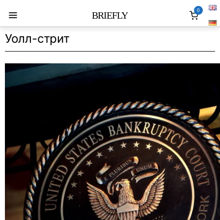
0
BRIEFLY
Уолл-стрит