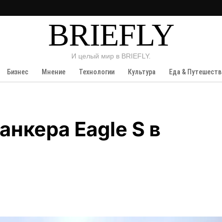
BRIEFLY
И целый мир в BRIEFLY.
Бизнес
Мнение
Технологии
Культура
Еда & Путешеств
анкера Eagle S в