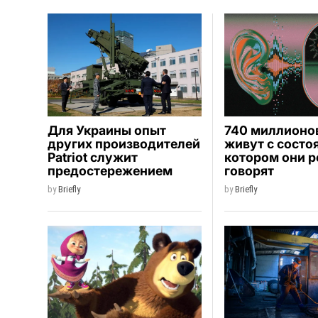
Для Украины опыт
740 миллионо
других производителей
живут с состо
Patriot служит
котором они р
предостережением
говорят
by
Briefly
by
Briefly