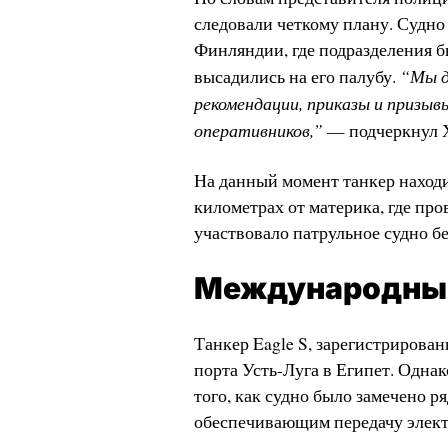
следовали четкому плану. Судно
Финляндии, где подразделения б
“Мы д
высадились на его палубу.
рекомендации, приказы и призыв
оперативников,”
— подчеркнул Х
На данный момент танкер находи
километрах от материка, где про
участвовало патрульное судно бе
Международный
Танкер Eagle S, зарегистрирован
порта Усть-Луга в Египет. Одна
того, как судно было замечено р
обеспечивающим передачу элект