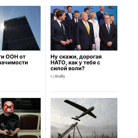
ти ООН от
Ну скажи, дорогая
начимости
НАТО, как у тебя с
силой воли?
by
Briefly