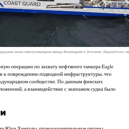
 нарушена линия электропередачи между Финляндией и Эстонией. (Rajavartiosto че
ную операцию по захвату нефтяного танкера Eagle
ти к повреждению подводной инфраструктуры, что
ждународном сообществе. По данным финских
сложнений, а взаимодействие с экипажем судна было
ии
ии Юхи Хиеталы, правоохранительные органы