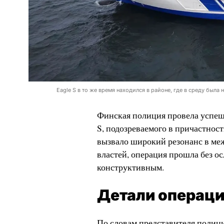
Eagle S в то же время находился в районе, где в среду была
Финская полиция провела успеш
S, подозреваемого в причастнос
вызвало широкий резонанс в ме
властей, операция прошла без о
конструктивным.
Детали операц
По словам представителя полиц