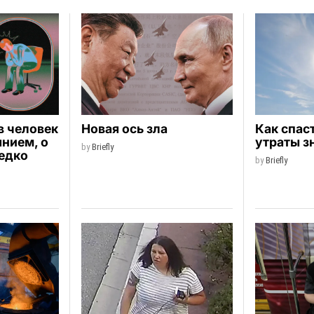
в человек
Новая ось зла
Как спас
янием, о
утраты з
by
Briefly
едко
by
Briefly