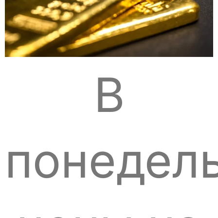
В
понедел