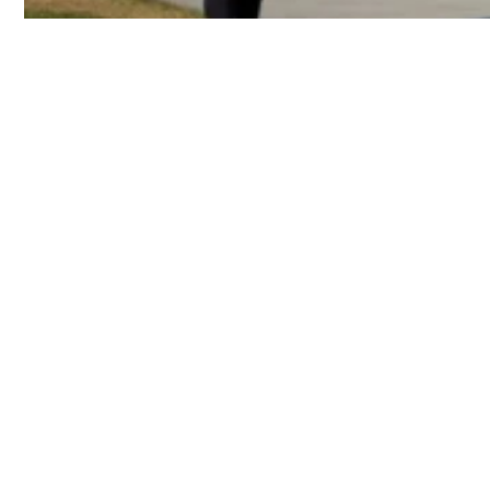
Для 
друг