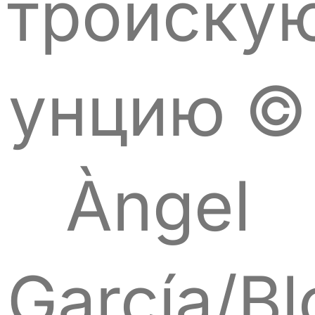
тройску
унцию ©
Àngel
García/B