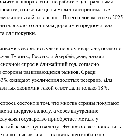
водитель направления по работе с центральными
о золоту, снижение цены может восприниматься
зможность войти в рынок. По его словам, еще в 2025
считала золото слишком дорогим и предпочитала
та для покупки.
нками ускорились уже в первом квартале, несмотря
лючая Турцию, Россию и Азербайджан, начали
Основной спрос в ближайший год, согласно
о стороны развивающихся рынков. Среди
53% ожидают увеличения золотых резервов. Для
звитых экономик такой ответ дали только 18%.
проса состоит в том, что многие страны покупают
ке за твердую валюту, а через внутренние
случаях государство приобретает металл у
ний за местную валюту. Это позволяет пополнять
е валютные активы. Половина центробанков,