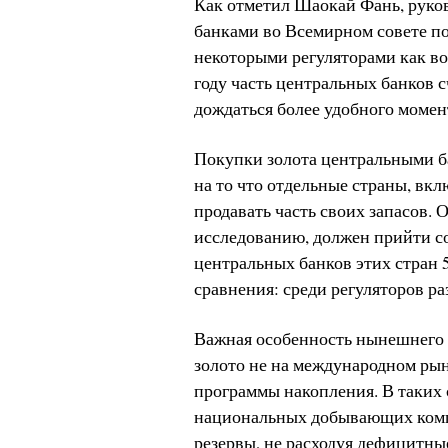
Как отметил Шаокай Фань, руко
банками во Всемирном совете п
некоторыми регуляторами как во
году часть центральных банков 
дождаться более удобного момен
Покупки золота центральными ба
на то что отдельные страны, вк
продавать часть своих запасов. 
исследованию, должен прийти с
центральных банков этих стран 
сравнения: среди регуляторов ра
Важная особенность нынешнего с
золото не на международном рын
программы накопления. В таких 
национальных добывающих компа
резервы, не расходуя дефицитны