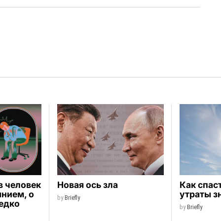
в человек
Новая ось зла
Как спас
янием, о
утраты з
by
Briefly
едко
by
Briefly