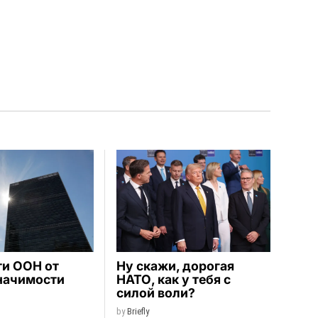
ти ООН от
Ну скажи, дорогая
начимости
НАТО, как у тебя с
силой воли?
by
Briefly