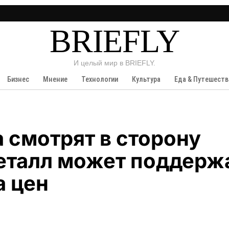
BRIEFLY
И целый мир в BRIEFLY.
Бизнес
Мнение
Технологии
Культура
Еда & Путешеств
 смотрят в сторону
металл может поддерж
а цен