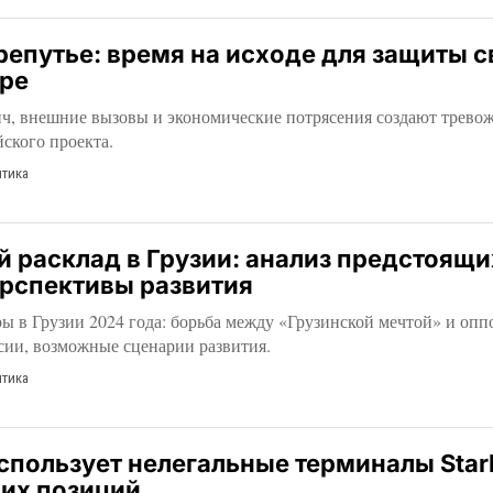
репутье: время на исходе для защиты 
ире
ч, внешние вызовы и экономические потрясения создают трево
ского проекта.
тика
 расклад в Грузии: анализ предстоящи
ерспективы развития
 в Грузии 2024 года: борьба между «Грузинской мечтой» и опп
сии, возможные сценарии развития.
тика
спользует нелегальные терминалы Starl
оих позиций