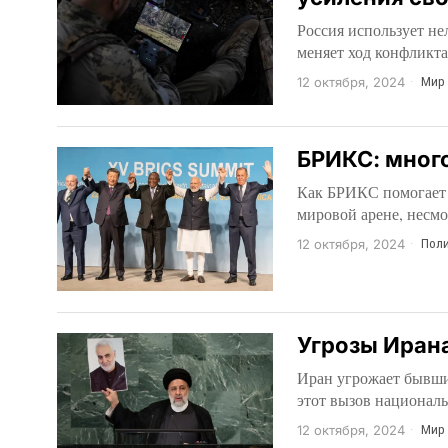
Россия использует не
меняет ход конфликт
12 октября, 2024
Мир
БРИКС: много
Как БРИКС помогает 
мировой арене, несмо
12 октября, 2024
Поли
Угрозы Иран
Иран угрожает бывши
этот вызов национал
12 октября, 2024
Мир