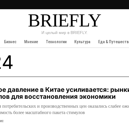
BRIEFLY
И целый мир в BRIEFLY.
Бизнес
Мнение
Технологии
Культура
Еда & Путешеств
24
е давление в Китае усиливается: рынк
лов для восстановления экономики
и потребительских и производственных цен оказались слабее ож
имость более масштабного пакета стимулов
ес