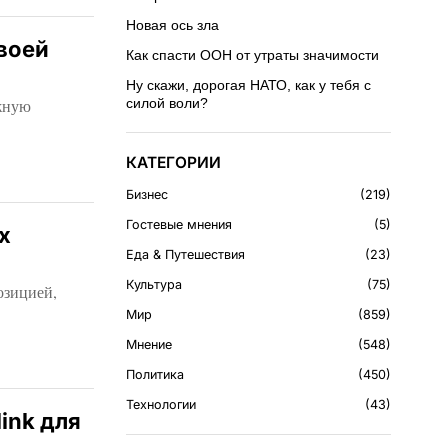
Новая ось зла
своей
Как спасти ООН от утраты значимости
Ну скажи, дорогая НАТО, как у тебя с
жную
силой воли?
КАТЕГОРИИ
Бизнес
219
Гостевые мнения
5
х
Еда & Путешествия
23
Культура
75
озицией,
Мир
859
Мнение
548
Политика
450
Технологии
43
ink для