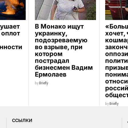
рушает
В Монако ищут
«Боль
 оплот
украинку,
хочет,
подозреваемую
кошма
нности
во взрыве, при
законч
котором
оппоз
пострадал
полити
бизнесмен Вадим
призыв
Ермолаев
поним
относи
by
Briefly
росси
общес
by
Briefly
CСЫЛКИ