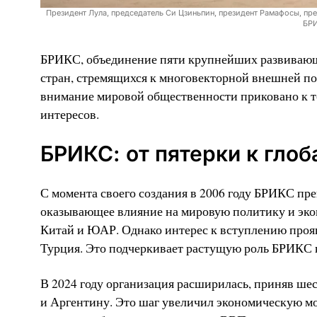
Президент Лула, председатель Си Цзиньпин, президент Рамафосы, пр
БРИ
БРИКС, объединение пяти крупнейших развивающи
стран, стремящихся к многовекторной внешней пол
внимание мировой общественности приковано к то
интересов.
БРИКС: от пятерки к гло
С момента своего создания в 2006 году БРИКС пр
оказывающее влияние на мировую политику и экон
Китай и ЮАР. Однако интерес к вступлению проявл
Турция. Это подчеркивает растущую роль БРИКС 
В 2024 году организация расширилась, приняв ше
и Аргентину. Это шаг увеличил экономическую мо