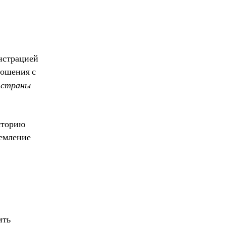
нстрацией
ношения с
 страны
сторию
ремление
ить