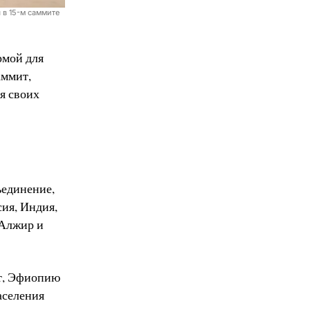
 в 15-м саммите
рмой для
аммит,
я своих
ъединение,
ия, Индия,
 Алжир и
ет, Эфиопию
аселения