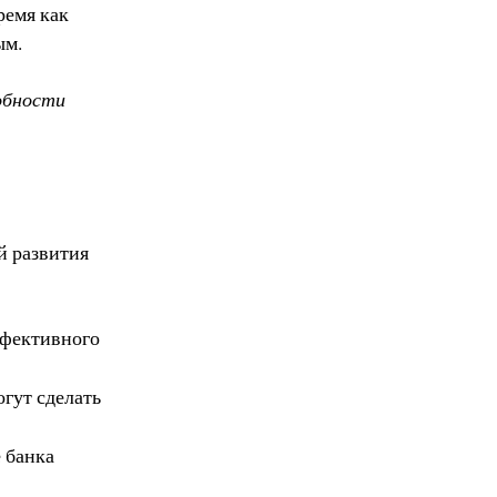
ремя как
ым.
обности
й развития
ффективного
гут сделать
 банка