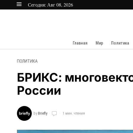
Сегодня:
Авг 08, 2026
Главная
Мир
Политика
ПОЛИТИКА
БРИКС: многовекто
России
by
Briefly
1 мин. чтения