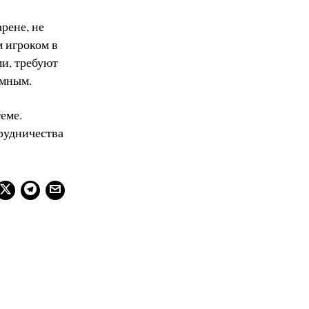
рене, не
м игроком в
ми, требуют
омным.
еме.
рудничества