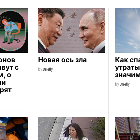
онов
Новая ось зла
Как сп
вут с
утраты
by
Briefly
, о
значи
ни
by
Briefly
рят