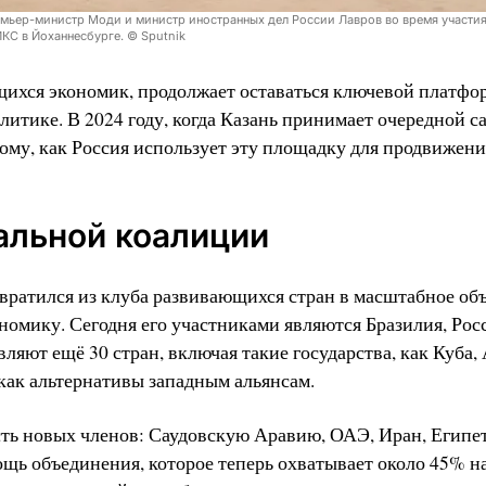
емьер-министр Моди и министр иностранных дел России Лавров во время участия
КС в Йоханнесбурге. © Sputnik
хся экономик, продолжает оставаться ключевой платфо
итике. В 2024 году, когда Казань принимает очередной с
му, как Россия использует эту площадку для продвижени
бальной коалиции
евратился из клуба развивающихся стран в масштабное об
омику. Сегодня его участниками являются Бразилия, Росс
яют ещё 30 стран, включая такие государства, как Куба,
как альтернативы западным альянсам.
сть новых членов: Саудовскую Аравию, ОАЭ, Иран, Егип
щь объединения, которое теперь охватывает около 45% н