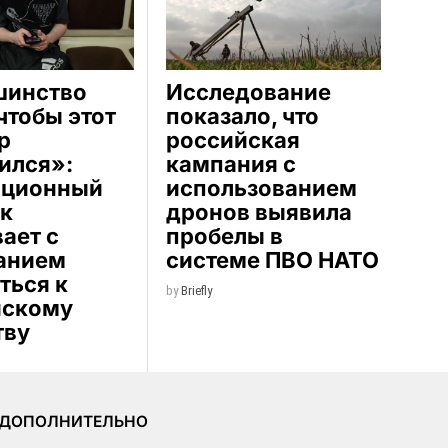
шинство
Исследование
 чтобы этот
показало, что
р
российская
ился»:
кампания с
иционный
использованием
к
дронов выявила
ает с
пробелы в
анием
системе ПВО НАТО
ться к
by
Briefly
йскому
тву
ДОПОЛНИТЕЛЬНО