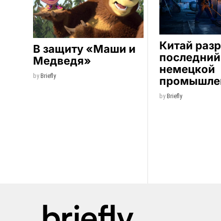
Китай раз
В защиту «Маши и
последний
Медведя»
немецкой
by
Briefly
промышле
by
Briefly