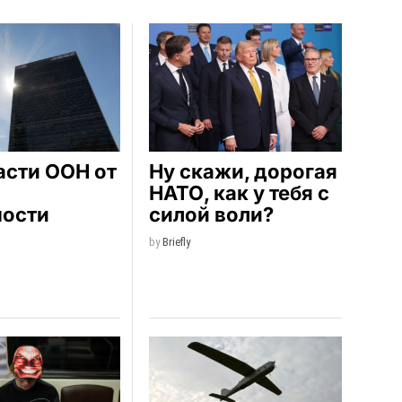
асти ООН от
Ну скажи, дорогая
НАТО, как у тебя с
мости
силой воли?
by
Briefly