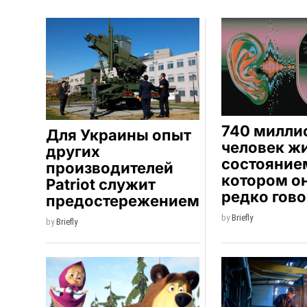
740 милли
Для Украины опыт
человек жи
других
состоянием
производителей
котором о
Patriot служит
редко гово
предостережением
by
Briefly
by
Briefly