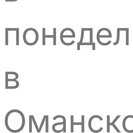
понедел
в
Оманск