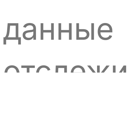
данные
отслежи
судов.