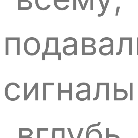
подавал
сигналы
вглубь