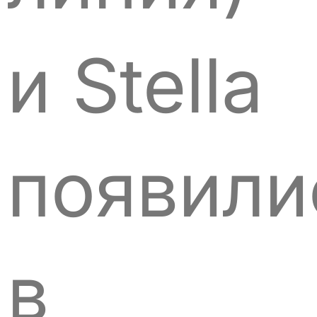
и Stella
появили
в