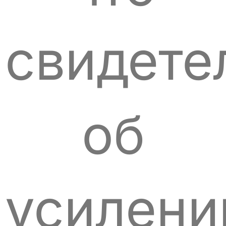
свидете
об
усилени