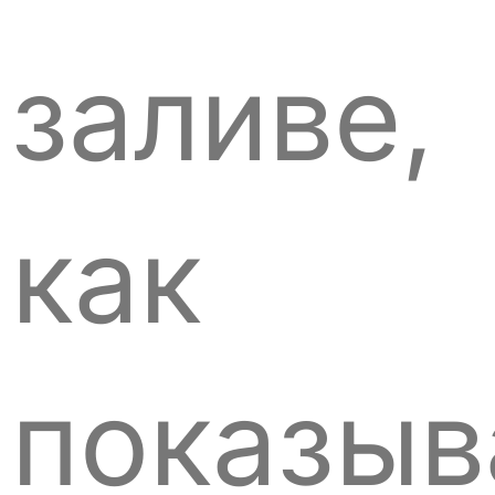
заливе,
как
показы