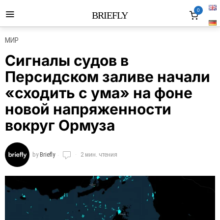
0
BRIEFLY
МИР
Сигналы судов в
Персидском заливе начали
«сходить с ума» на фоне
новой напряженности
вокруг Ормуза
by
Briefly
2 мин. чтения