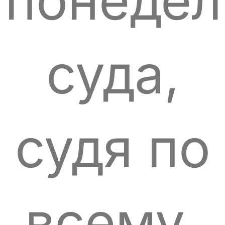
понедел
суда,
судя по
всему,