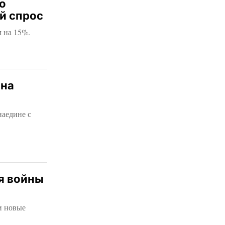
о
й спрос
м на 15%.
 на
наедине с
я войны
и новые