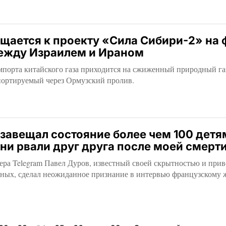
щается к проекту «Сила Сибири-2» на 
ежду Израилем и Ираном
мпорта китайского газа приходится на сжиженный природный га
портируемый через Ормузский пролив.
завещал состояние более чем 100 детя
они рвали друг друга после моей смерт
ера Telegram Павел Дуров, известный своей скрытностью и при
нных, сделал неожиданное признание в интервью французскому 