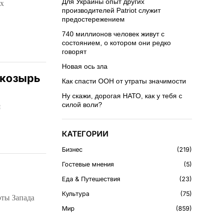
их
Для Украины опыт других
производителей Patriot служит
предостережением
740 миллионов человек живут с
состоянием, о котором они редко
говорят
Новая ось зла
 козырь
Как спасти ООН от утраты значимости
Ну скажи, дорогая НАТО, как у тебя с
я
силой воли?
КАТЕГОРИИ
Бизнес
219
Гостевые мнения
5
Еда & Путешествия
23
Культура
75
рты Запада
Мир
859