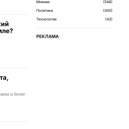
Мнение
548
Политика
450
Технологии
43
кий
мле?
РЕКЛАМА
та,
ажны и более