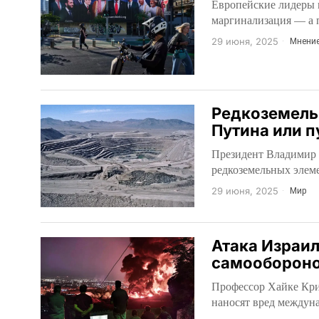
Европейские лидеры 
маргинализация — а 
29 июня, 2025
Мнени
Редкоземель
Путина или п
Президент Владимир 
редкоземельных элеме
29 июня, 2025
Мир
Атака Израил
самооборон
Профессор Хайке Криг
наносят вред междун