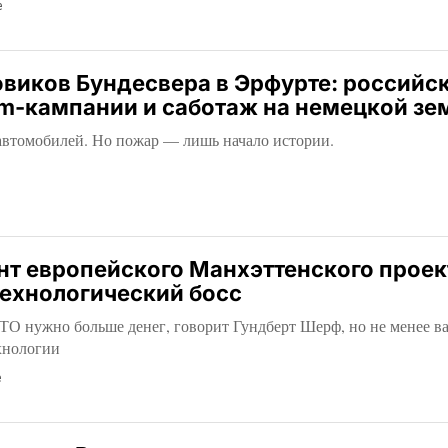
е
овиков Бундесвера в Эрфурте: российс
am-кампании и саботаж на немецкой зе
 автомобилей. Но пожар — лишь начало истории.
т европейского Манхэттенского проек
технологический босс
О нужно больше денег, говорит Гундберт Шерф, но не менее в
хнологии
е