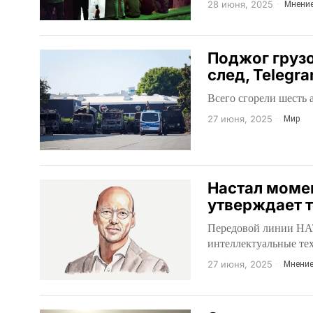
28 июня, 2025
Мнени
Поджог груз
след, Telegr
Всего сгорели шесть
27 июня, 2025
Мир
Настал момен
утверждает 
Передовой линии НАТ
интеллектуальные те
27 июня, 2025
Мнени