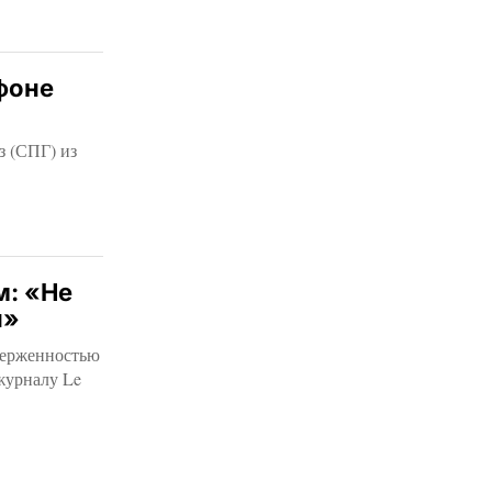
фоне
з (СПГ) из
м: «Не
и»
верженностью
журналу Le