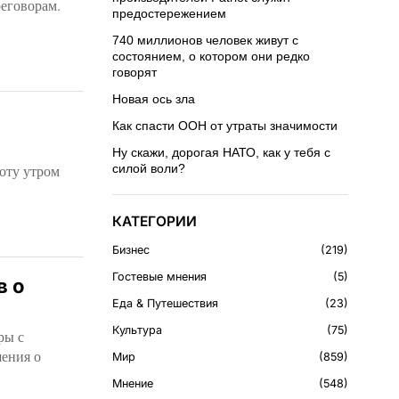
реговорам.
предостережением
740 миллионов человек живут с
состоянием, о котором они редко
говорят
Новая ось зла
Как спасти ООН от утраты значимости
Ну скажи, дорогая НАТО, как у тебя с
боту утром
силой воли?
КАТЕГОРИИ
Бизнес
219
Гостевые мнения
5
в о
Еда & Путешествия
23
Культура
75
ры с
ения о
Мир
859
Мнение
548