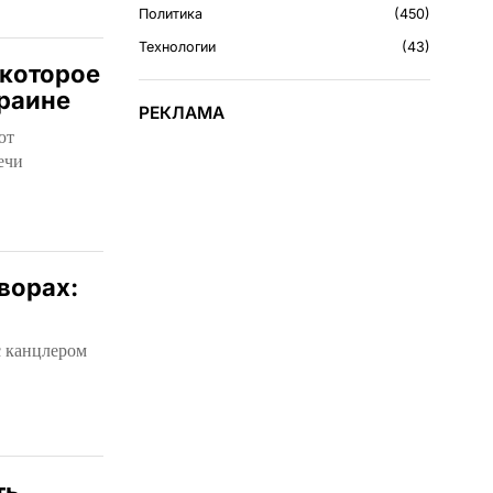
Политика
450
Технологии
43
 которое
краине
РЕКЛАМА
ют
ечи
ворах:
с канцлером
ть