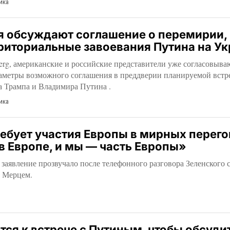
ика
я обсуждают соглашение о перемирии,
риториальные завоевания Путина на У
erg, американские и российские представители уже согласовыва
аметры возможного соглашения в преддверии планируемой встр
а Трампа и Владимира Путина .
ика
ебует участия Европы в мирных перего
в Европе, и мы — часть Европы»
o, заявление прозвучало после телефонного разговора Зеленского 
 Мерцем.
тся к встрече с Путиным, чтобы обсуди