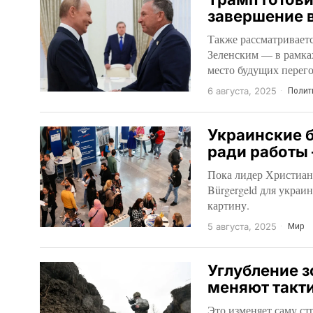
завершение 
Также рассматривает
Зеленским — в рамка
место будущих перего
6 августа, 2025
Полит
Украинские б
ради работы 
Пока лидер Христиан
Bürgergeld для украи
картину.
5 августа, 2025
Мир
Углубление 
меняют такт
Это изменяет саму ст