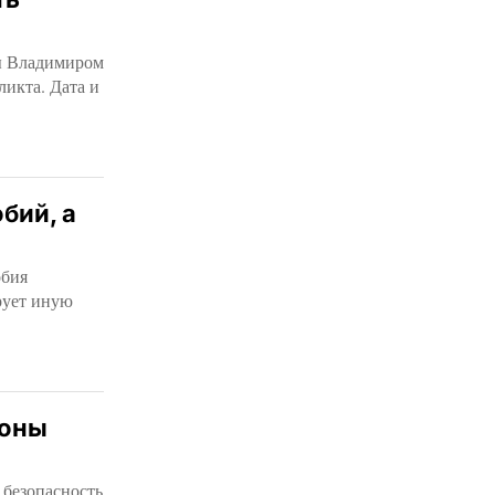
ны Владимиром
икта. Дата и
бий, а
обия
рует иную
роны
 безопасность