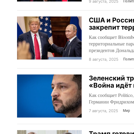
9 августа, 2025
Полит
США и Росси
закрепит тер
Как сообщает Bloomb
территориальные пар
президентов Дональд
8 августа, 2025
Полит
Зеленский тр
«Война идёт 
Как сообщает Politic
Германии Фридрихом
7 августа, 2025
Мир
Трамп готови