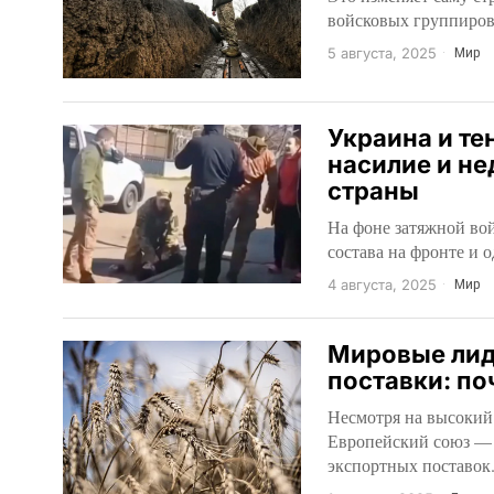
войсковых группиров
5 августа, 2025
Мир
Украина и те
насилие и н
страны
На фоне затяжной вой
состава на фронте и
4 августа, 2025
Мир
Мировые лид
поставки: по
Несмотря на высокий
Европейский союз — 
экспортных поставок