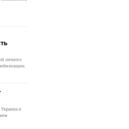
,
ть
кой личного
мобилизации.
т
 Украина и
нием