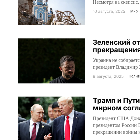
Несмотря на скепсис,
10 августа, 2025
Мир
Зеленский о
прекращения
Украина не собираетс
президент Владимир 
9 августа, 2025
Полит
Трамп и Пути
мирном согл
Президент США Дональ
президентом России 
прекращении войны н