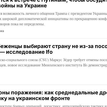
войны на Украине
ся возможность личного общения Трампа с президентом Украи
х широкой дипломатической инициативы по прекращению конфл
воров пока не определены.
ика
еженцы выбирают страну не из-за посо
— исследование Ifo
ско-социального союза (CSU) Маркус Зёдер требует отмены пос
нцев, новое исследование Мюнхенского института Ifo демонстри
зоны поражения: как среднедальные д
ику на украинском фронте
руктуру боевых операций, логистику, артиллерийскую тактику и