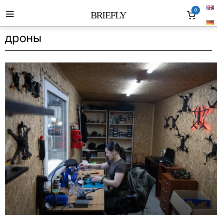
0
BRIEFLY
дроны