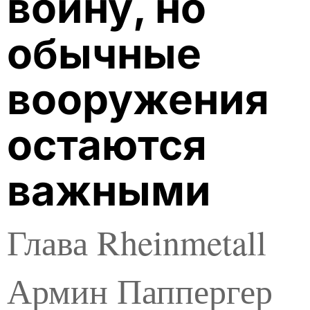
войну, но
обычные
вооружения
остаются
важными
Глава Rheinmetall
Армин Паппергер