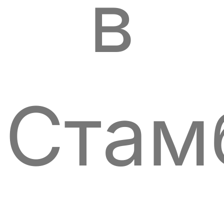
в
Стам