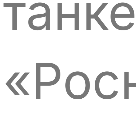
танк
«Рос