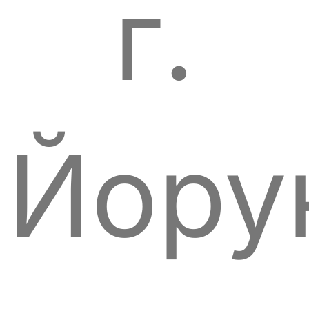
г.
Йору