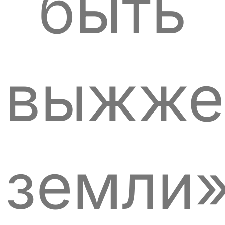
быть
выжже
земли