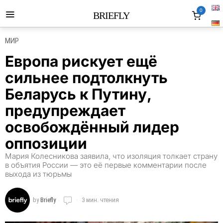
0
BRIEFLY
МИР
Европа рискует ещё
сильнее подтолкнуть
Беларусь к Путину,
предупреждает
освобождённый лидер
оппозиции
Мария Колесникова заявила, что изоляция толкает страну
в объятия России — это её первые комментарии после
выхода из тюрьмы
by
Briefly
3 мин. чтения