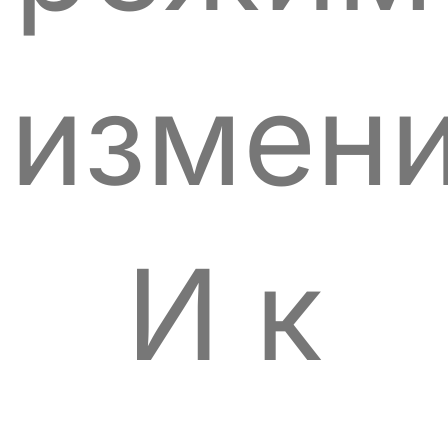
измени
И к