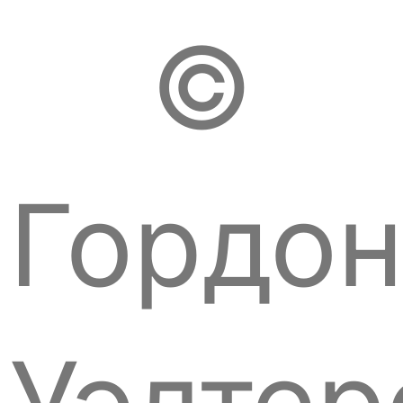
©
Гордо
Уэлтер