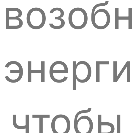
возоб
энерги
чтобы