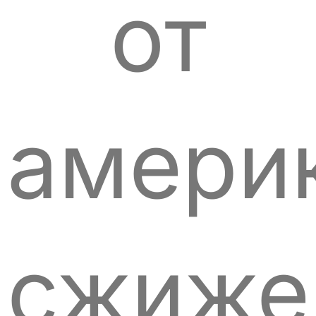
от
амери
сжиже