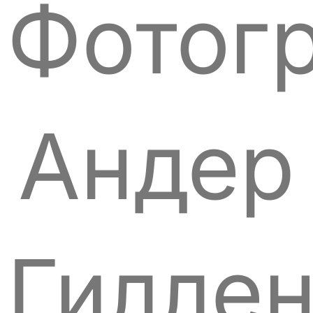
Фотогр
Андер
Гиллен