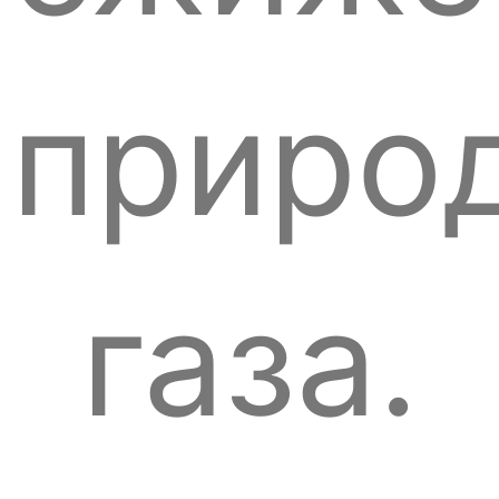
приро
газа.