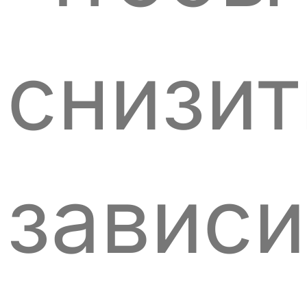
снизит
завис