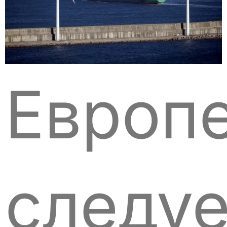
Европ
следуе