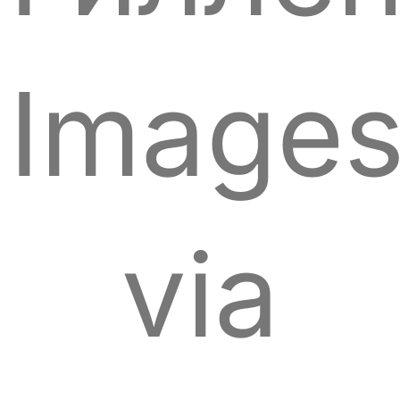
Image
via