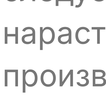
нараст
произ