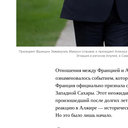
Президент Франции Эммануэль Макрон (справа) и президент Алжира 
Эгнация в регионе Апулия, в Са
Отношения между Францией и Ал
ознаменовалось событием, кото
Франция официально признала с
Западной Сахары. Этот неожида
произошедший после долгих лет
реакцию в Алжире — историческ
Но это было лишь начало.