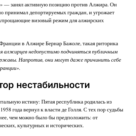
» — занял активную позицию против Алжира. Он
но принимал депортируемых граждан, и угрожает
, упрощающие визовый режим для алжирских
Франции в Алжире Бернар Бажоле, такая риторика
я алжирцев недопустимо подчиняться публичным
ержавы. Напротив, они могут даже причинить себе
Франции».
тор нестабильности
тальную истину: Пятая республика родилась из
58 года вернул к власти де Голля. С тех пор судьбы
тнее, чем можно было бы предположить: от
ческих, культурных и исторических.