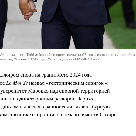
Абдельмаджид Теббун (слева) во время саммита G7, организованного Италией на
веллетри, 13 июня 2024 года. (Фото Людовика МАРИНА / AFP)
жиром снова на грани. Лето 2024 года
Le
Monde
рое
назвал «тектоническим сдвигом»:
уверенитет Марокко над спорной территорией
нный и односторонний разворот Парижа,
 дипломатического равновесия, вызвал бурную
ом союзнике сторонников независимости Сахары.