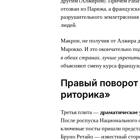
другим (Алжиром). Причём Рабат
отозван из Парижа, а французск
разрушительного землетрясения в
людей.
Макрон, не получив от Алжира 
Марокко. И это окончательно по
в обеих странах, лучше укрепит
объясняют смену курса француз
Правый поворот
риторика»
драматическое 
Третья плита —
После роспуска Национального с
ключевые посты пришли предста
Бруно Ретайо — известный стор