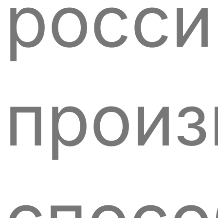
росси
произ