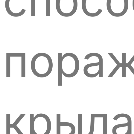
спосо
пораж
крыл