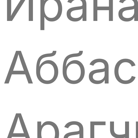
Иран
Аббас
Арагч