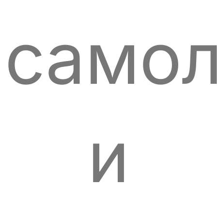
само
и