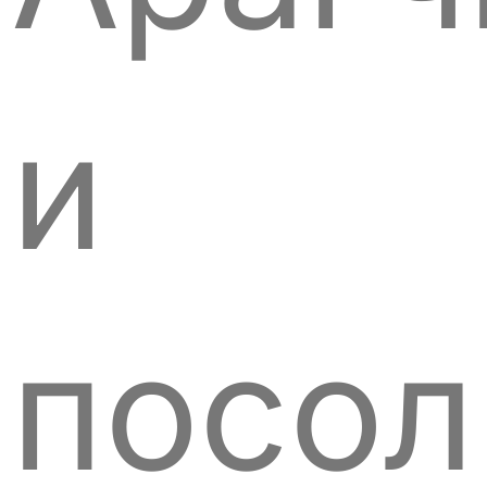
и
посол