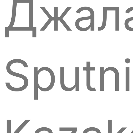
Джал
Sputn