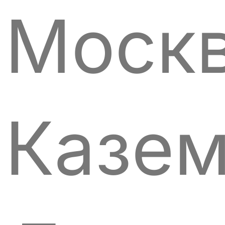
Моск
Казе