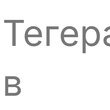
Тегер
в