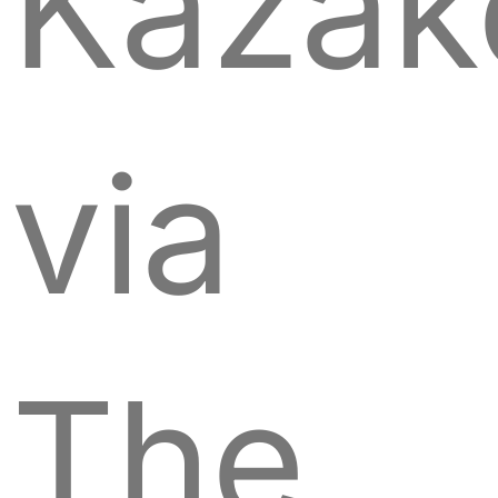
Kazak
via
The