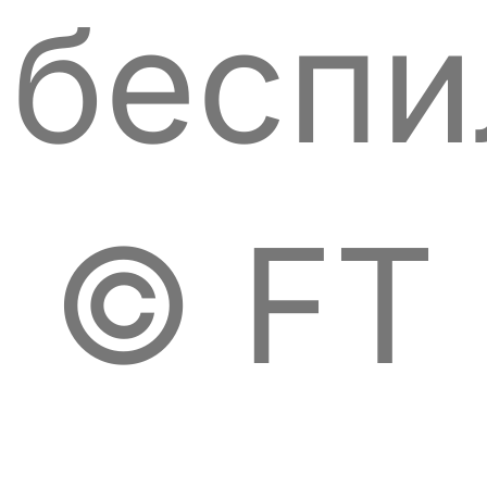
беспи
© FT