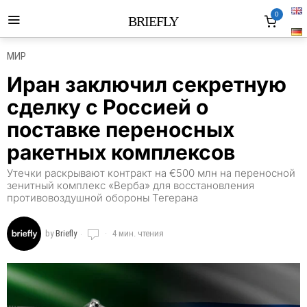
0
BRIEFLY
МИР
Иран заключил секретную
сделку с Россией о
поставке переносных
ракетных комплексов
Утечки раскрывают контракт на €500 млн на переносной
зенитный комплекс «Верба» для восстановления
противовоздушной обороны Тегерана
by
Briefly
4 мин. чтения