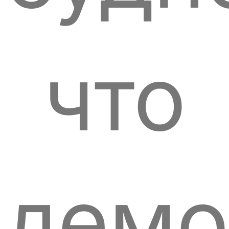
что
демо