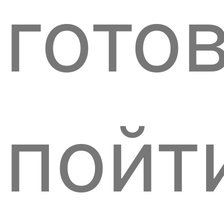
гото
пойт