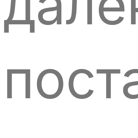
дале
пост