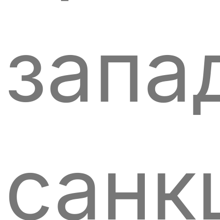
запа
санк