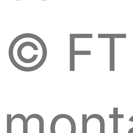
© FT
mont