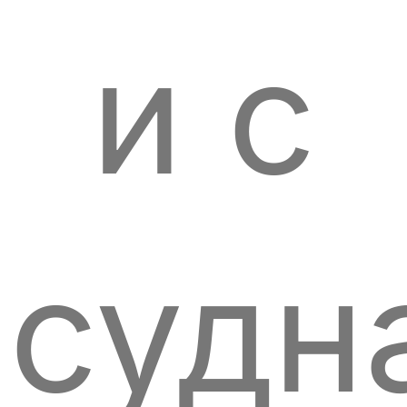
и с
судн