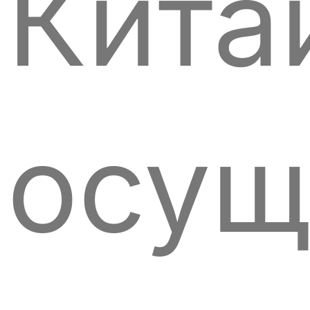
Кита
осущ