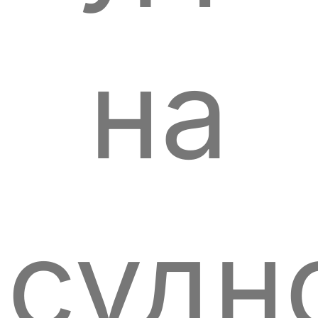
на
судн