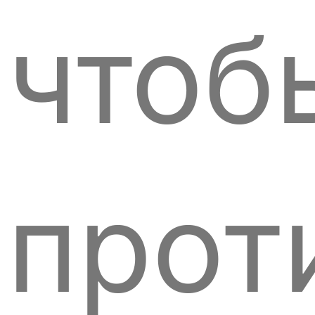
чтоб
прот