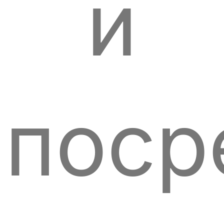
и
поср