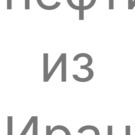
из
Иран