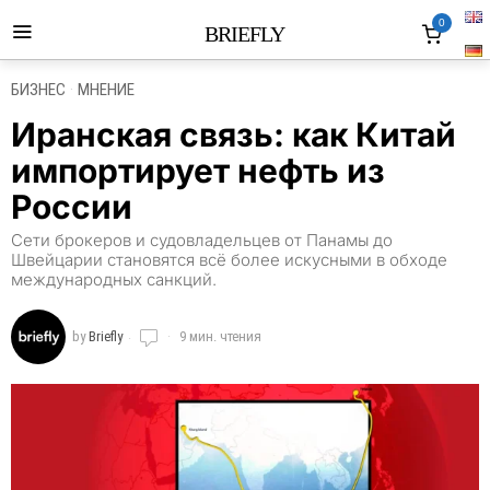
0
BRIEFLY
БИЗНЕС
·
МНЕНИЕ
Иранская связь: как Китай
импортирует нефть из
России
Сети брокеров и судовладельцев от Панамы до
Швейцарии становятся всё более искусными в обходе
международных санкций.
by
Briefly
9 мин. чтения