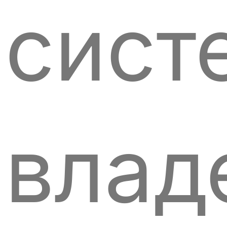
сист
влад