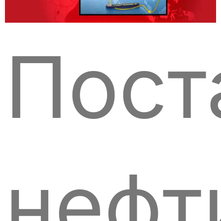
Пост
нефт