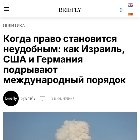
0
BRIEFLY
ПОЛИТИКА
Когда право становится
неудобным: как Израиль,
США и Германия
подрывают
международный порядок
by
Briefly
3 мин. чтения