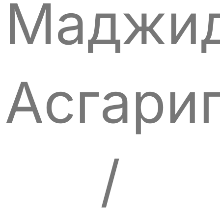
Маджи
Асгари
/