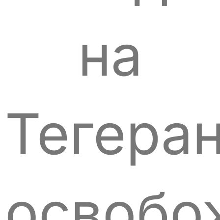
на
Тегеран
освобо