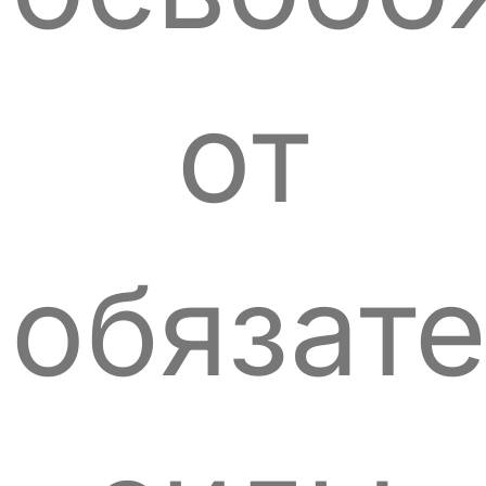
от
обязат