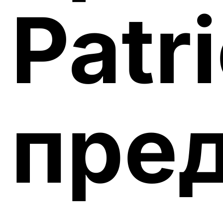
Patr
пре