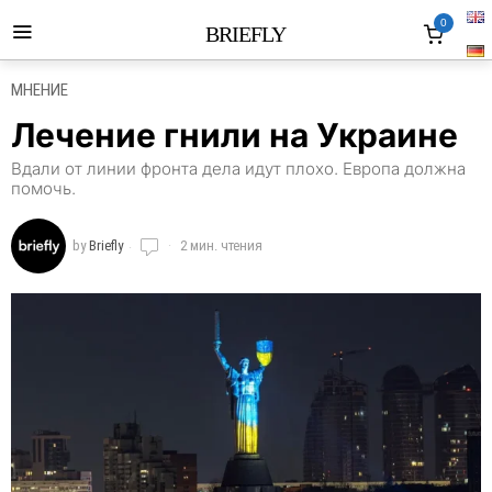
0
BRIEFLY
МНЕНИЕ
Лечение гнили на Украине
Вдали от линии фронта дела идут плохо. Европа должна
помочь.
by
Briefly
2 мин. чтения