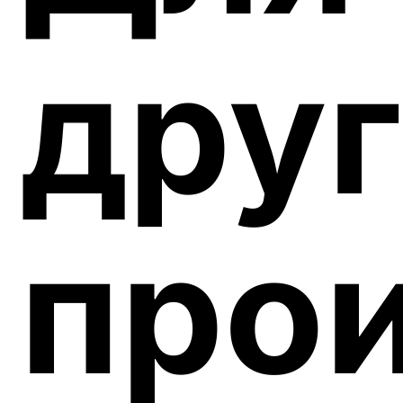
дру
про