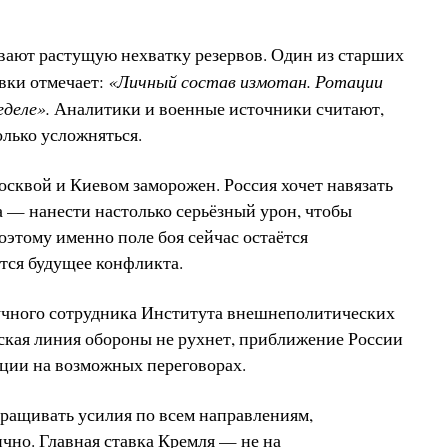
ют растущую нехватку резервов. Один из старших
«Личный состав измотан. Ротации
вки отмечает:
деле».
Аналитики и военные источники считают,
олько усложняться.
сквой и Киевом заморожен. Россия хочет навязать
 — нанести настолько серьёзный урон, чтобы
оэтому именно поле боя сейчас остаётся
тся будущее конфликта.
аучного сотрудника Института внешнеполитических
ская линия обороны не рухнет, приближение России
иции на возможных переговорах.
ращивать усилия по всем направлениям,
ично. Главная ставка Кремля — не на