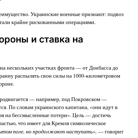
еимущество. Украинские военные признают: подвоз
стали крайне рискованными операциями.
роны и ставка на
 на нескольких участках фронта — от Донбасса до
раину распылять свои силы на 1000-километровом
ороне.
 продвигается — например, под Покровском —
ся. По словам украинского капитана, «они идут в
тря на бессмысленные потери». Цель — достичь
астью, что имеет для Кремля символическое
том поле, но продолжают наступать»,
— говорит