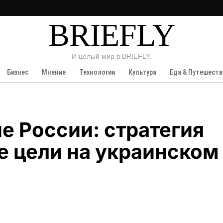
BRIEFLY
И целый мир в BRIEFLY.
Бизнес
Мнение
Технологии
Культура
Еда & Путешеств
е России: стратегия
е цели на украинском