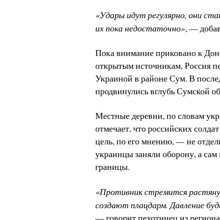
«Удары идут регулярно, они ста
их пока недостаточно»
, — добав
Пока внимание приковано к Донб
открытым источникам, Россия пе
Украиной в районе Сум. В после
продвинулись вглубь Сумской об
Местные деревни, по словам укр
отмечает, что российских солда
цель, по его мнению, — не отде
украинцы заняли оборону, а сам
границы.
«Противник стремится растянут
создают плацдарм. Давление бу
— говорит пехотинец из региона