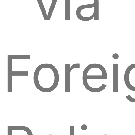
via
Forei