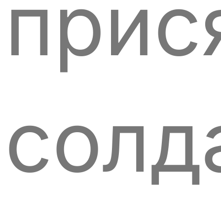
прис
солд