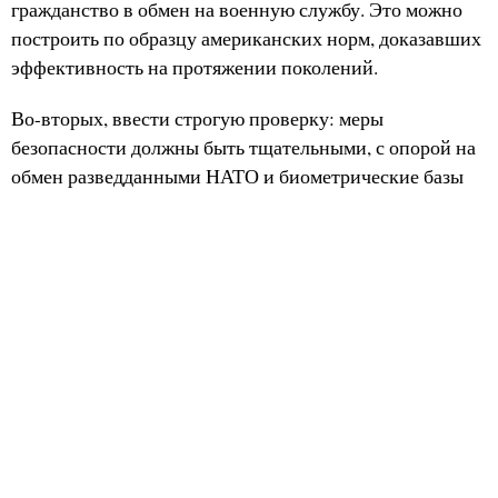
гражданство в обмен на военную службу. Это можно
построить по образцу американских норм, доказавших
эффективность на протяжении поколений.
Во-вторых, ввести строгую проверку: меры
безопасности должны быть тщательными, с опорой на
обмен разведданными НАТО и биометрические базы
данных.
В-третьих, начинать с нечувствительных ролей:
первые назначения могут быть в логистике,
медицинских службах, инженерии и подразделениях
обеспечения, а не в передовой боевой службе или
разведке. Продвижение на чувствительные должности
должно требовать гражданства и соответствующих
допусков.
В-четвёртых, требовать реальной интеграции. Нужны