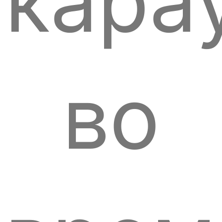
кара
во