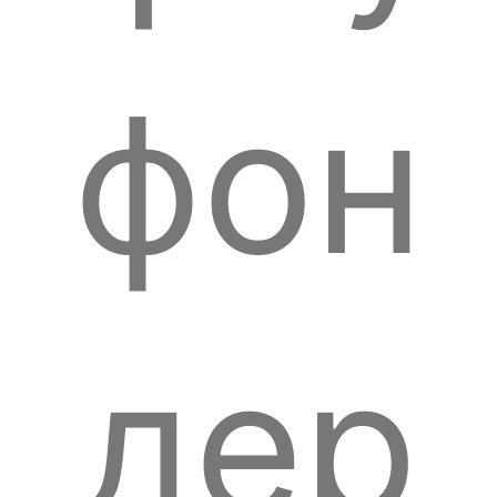
фон
дер