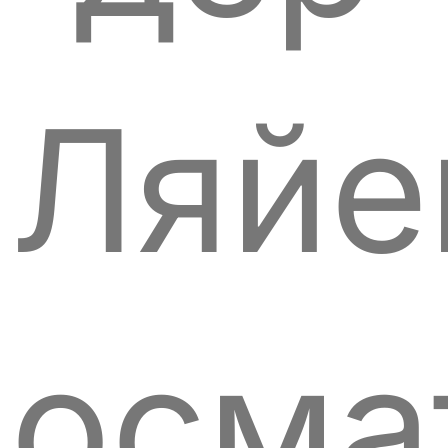
Ляйе
осма