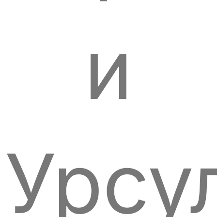
и
Урсу