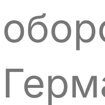
обор
Герм