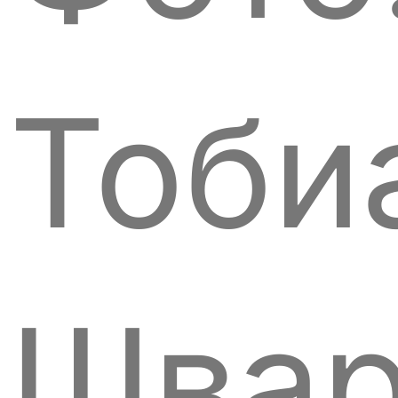
Тоби
Швар