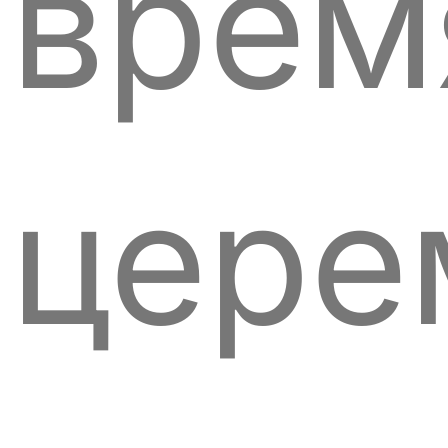
врем
цере