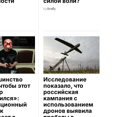
мости
силой воли?
by
Briefly
шинство
Исследование
 чтобы этот
показало, что
р
российская
ился»:
кампания с
иционный
использованием
к
дронов выявила