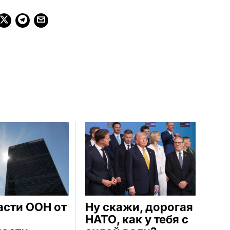
асти ООН от
Ну скажи, дорогая
НАТО, как у тебя с