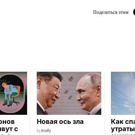
Поделиться этим
онов
Новая ось зла
Как сп
вут с
утраты
by
Briefly