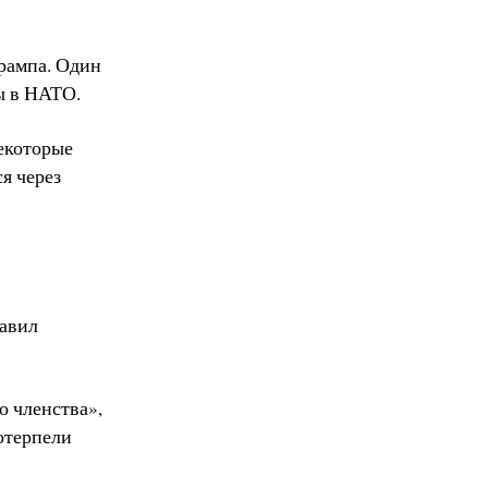
рампа. Один
ы в НАТО.
екоторые
я через
равил
о членства»,
отерпели