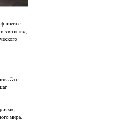
нфликта с
ь взяты под
ческого
ины. Это
шаг
ориям», —
ного мира.