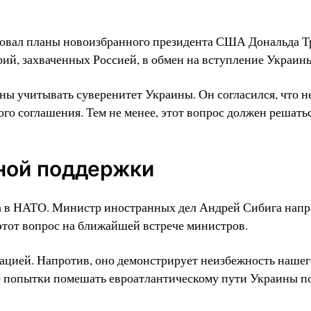
ровал планы новоизбранного президента США Дональда Т
рий, захваченных Россией, в обмен на вступление Украин
ы учитывать суверенитет Украины. Он согласился, что н
го соглашения. Тем не менее, этот вопрос должен решатьс
ной поддержки
ва в НАТО. Министр иностранных дел Андрей Сибига нап
этот вопрос на ближайшей встрече министров.
цией. Напротив, оно демонстрирует неизбежность нашег
её попытки помешать евроатлантическому пути Украины п