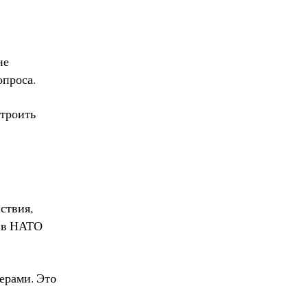
не
опроса.
строить
ствия,
е в НАТО
ерами. Это