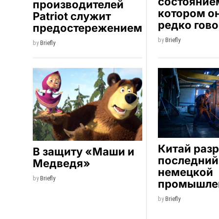
состоянием
производителей
котором о
Patriot служит
редко гово
предостережением
by
Briefly
by
Briefly
Китай раз
В защиту «Маши и
последний
Медведя»
немецкой
by
Briefly
промышле
by
Briefly