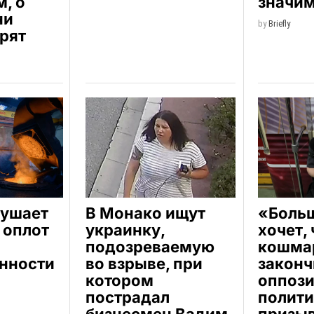
, о
значи
ни
by
Briefly
рят
рушает
В Монако ищут
«Боль
 оплот
украинку,
хочет,
подозреваемую
кошма
нности
во взрыве, при
законч
котором
оппоз
пострадал
полити