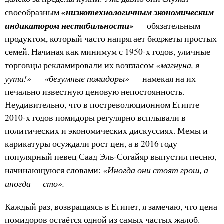
«низкотехнологичным экономическим
своеобразным
индикатором нестабильности»
— обязательным
продуктом, который часто напрягает бюджеты простых
семей. Начиная как минимум с 1950-х годов, уличные
«магнуна, я
торговцы рекламировали их возгласом
уута!»
«безумные помидоры»
—
— намекая на их
печально известную ценовую непостоянность.
Неудивительно, что в постреволюционном Египте
2010-х годов помидоры регулярно всплывали в
политических и экономических дискуссиях. Мемы и
карикатуры осуждали рост цен, а в 2016 году
популярный певец Саад Эль-Согайяр выпустил песню,
«Иногда они стоят грош, а
начинающуюся словами:
иногда — сто».
Каждый раз, возвращаясь в Египет, я замечаю, что цена
помидоров остаётся одной из самых частых жалоб.