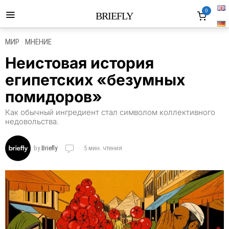
0
BRIEFLY
МИР
·
МНЕНИЕ
Неистовая история
египетских «безумных
помидоров»
Как обычный ингредиент стал символом коллективного
недовольства.
by
Briefly
5 мин. чтения