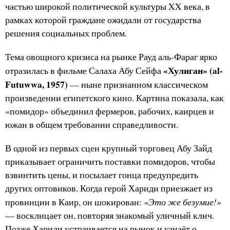
частью широкой политической культуры XX века, в
рамках которой граждане ожидали от государства
решения социальных проблем.
Тема овощного кризиса на рынке Рауд аль-Фараг ярко
«Хулиган» (al-
отразилась в фильме Салаха Абу Сейфа
Futuwwa, 1957)
— ныне признанном классическом
произведении египетского кино. Картина показала, как
«помидор» объединил фермеров, рабочих, каирцев и
южан в общем требовании справедливости.
В одной из первых сцен крупный торговец Абу Зайд
приказывает ограничить поставки помидоров, чтобы
взвинтить цены, и посылает гонца предупредить
других оптовиков. Когда герой Хариди приезжает из
«Это же безумие!»
провинции в Каир, он шокирован:
— восклицает он, повторяя знакомый уличный клич.
Позже Хариди устраивается на рынок и узнаёт о