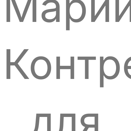
Мари
Контр
для