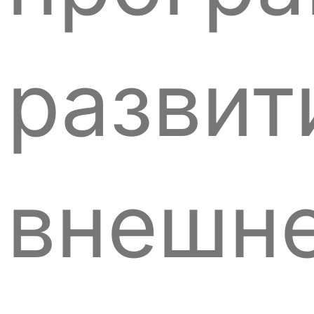
развит
внешн