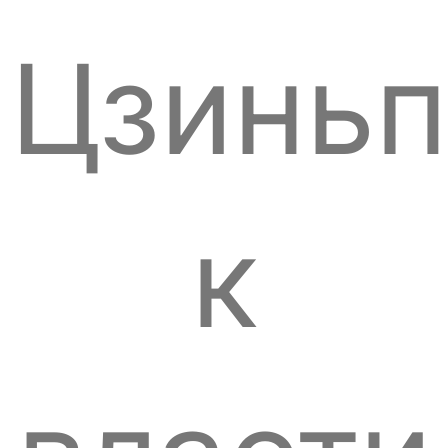
Цзиньп
к