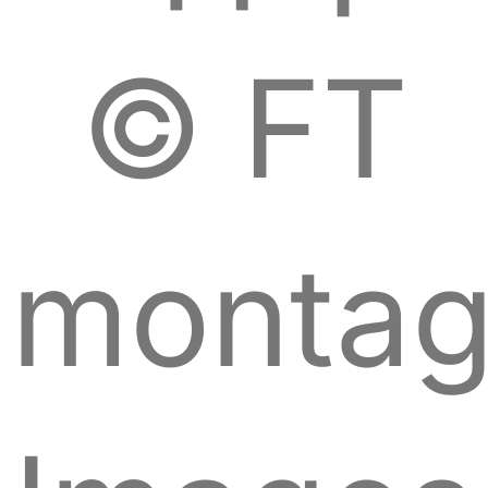
© FT
montag