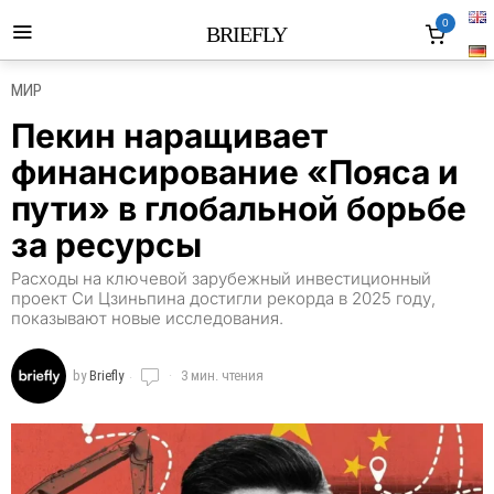
0
BRIEFLY
МИР
Пекин наращивает
финансирование «Пояса и
пути» в глобальной борьбе
за ресурсы
Расходы на ключевой зарубежный инвестиционный
проект Си Цзиньпина достигли рекорда в 2025 году,
показывают новые исследования.
by
Briefly
3 мин. чтения