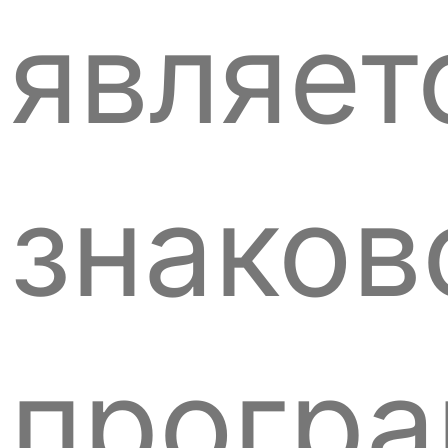
являет
знаков
прогр