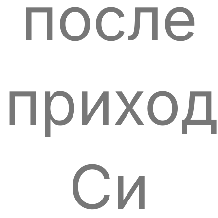
после
приход
Си