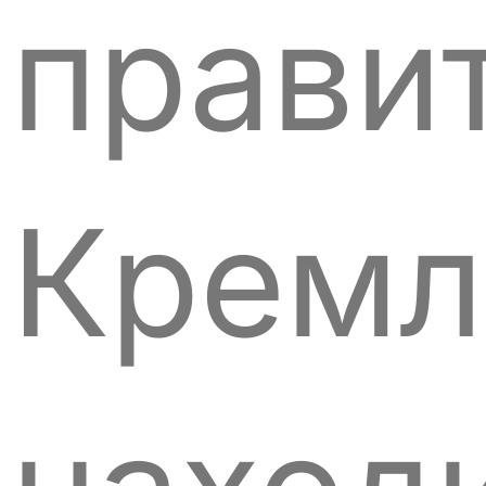
прави
Кремл