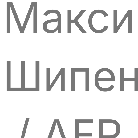
Макс
Шипен
/ AFP