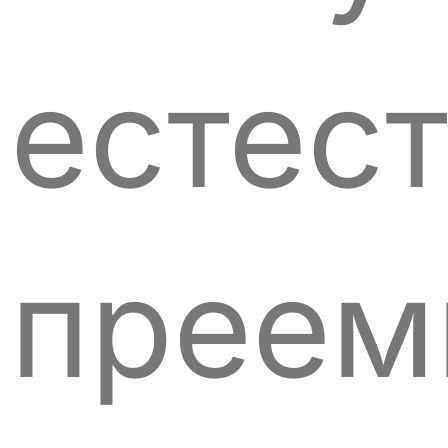
естес
преем