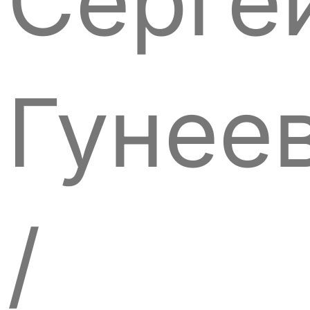
Серге
Гунее
/