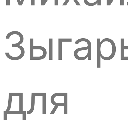
Зыгар
для