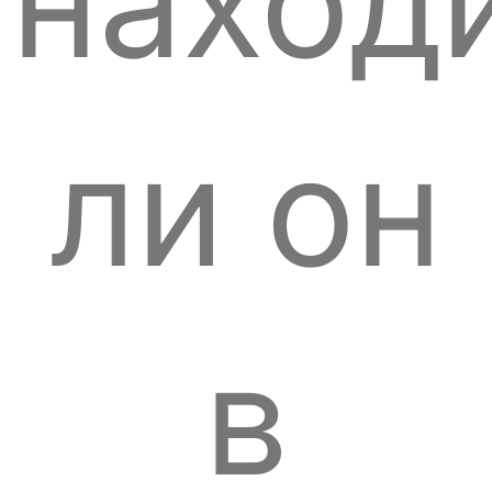
наход
ли он
в