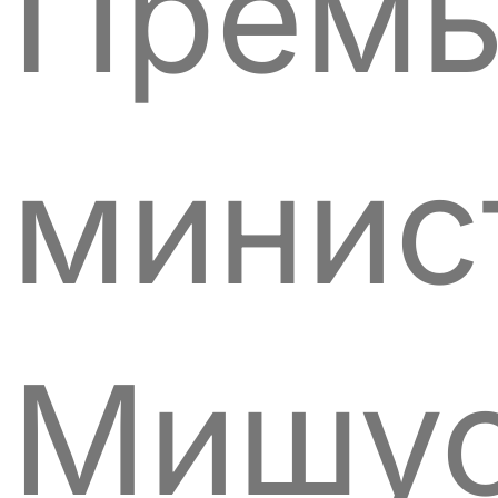
Премь
минис
Мишус