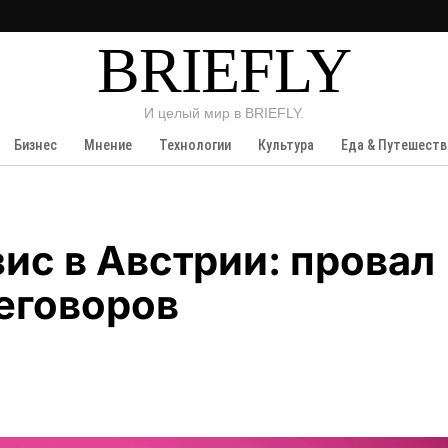
BRIEFLY
И целый мир в BRIEFLY.
Бизнес
Мнение
Технологии
Культура
Еда & Путешеств
ис в Австрии: провал
еговоров