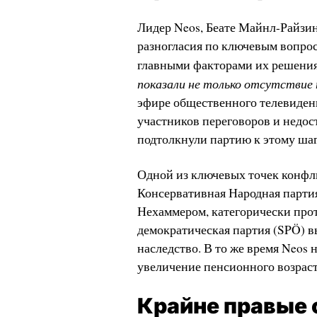
Лидер Neos, Беате Майнл-Райзинг
разногласия по ключевым вопрос
главными факторами их решения 
показали не только отсутствие п
эфире общественного телевиден
участников переговоров и недо
подтолкнули партию к этому шаг
Одной из ключевых точек конфли
Консервативная Народная партия
Нехаммером, категорически прот
демократическая партия (SPÖ) вы
наследство. В то же время Neos
увеличение пенсионного возраст
Крайне правые 