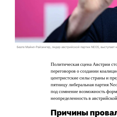
Беате Майнл-Райзингер, лидер австрийской партии NEOS, выступает 
Политическая сцена Австрии сто
переговоров о создании коалици
центристские силы страны и пре
пятницу либеральная партия Neo
под сомнение возможность форм
неопределенность в австрийской
Причины провал