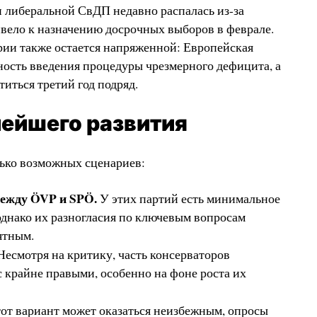
 либеральной СвДП недавно распалась из-за
ивело к назначению досрочных выборов в феврале.
рии также остается напряженной: Европейская
ость введения процедуры чрезмерного дефицита, а
иться третий год подряд.
ейшего развития
лько возможных сценариев:
ежду ÖVP и SPÖ.
У этих партий есть минимальное
однако их разногласия по ключевым вопросам
ятным.
есмотря на критику, часть консерваторов
 крайне правыми, особенно на фоне роста их
от вариант может оказаться неизбежным, опросы