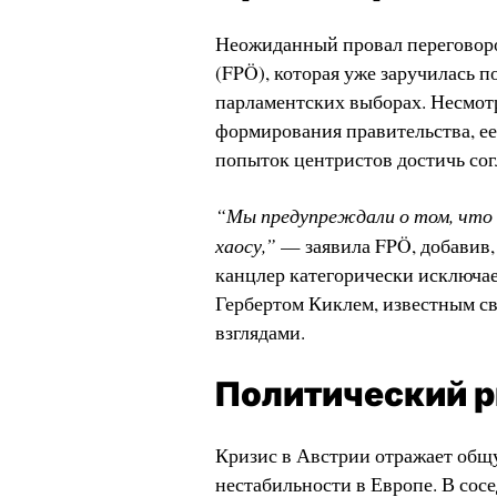
Неожиданный провал переговоро
(FPÖ), которая уже заручилась 
парламентских выборах. Несмотря
формирования правительства, ее
попыток центристов достичь со
“Мы предупреждали о том, что 
хаосу,”
— заявила FPÖ, добавив, 
канцлер категорически исключа
Гербертом Киклем, известным с
взглядами.
Политический р
Кризис в Австрии отражает общ
нестабильности в Европе. В сос