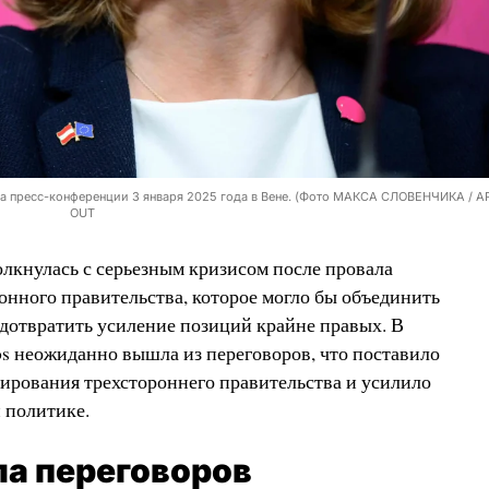
на пресс-конференции 3 января 2025 года в Вене. (Фото МАКСА СЛОВЕНЧИКА / APA
OUT
лкнулась с серьезным кризисом после провала
онного правительства, которое могло бы объединить
дотвратить усиление позиций крайне правых. В
s неожиданно вышла из переговоров, что поставило
ирования трехстороннего правительства и усилило
 политике.
а переговоров