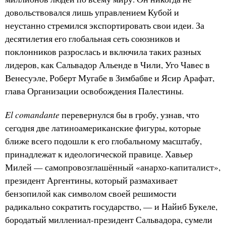
довольствовался лишь управлением Кубой и
неустанно стремился экспортировать свои идеи. За
десятилетия его глобальная сеть союзников и
поклонников разрослась и включила таких разных
лидеров, как Сальвадор Альенде в Чили, Уго Чавес в
Венесуэле, Роберт Мугабе в Зимбабве и Ясир Арафат,
глава Организации освобождения Палестины.
El comandante
перевернулся бы в гробу, узнав, что
сегодня две латиноамериканские фигуры, которые
ближе всего подошли к его глобальному масштабу,
принадлежат к идеологической правице. Хавьер
Милей — самопровозглашённый «анархо-капиталист»,
президент Аргентины, который размахивает
бензопилой как символом своей решимости
радикально сократить государство, — и Найиб Букеле,
бородатый миллениал-президент Сальвадора, сумели