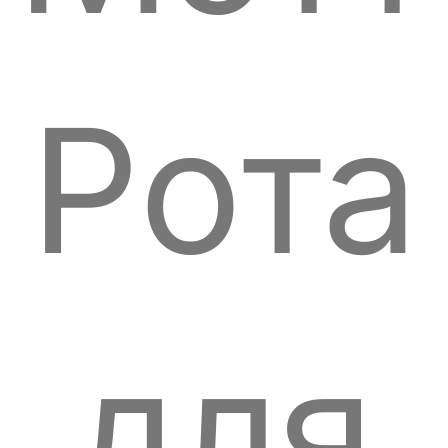
Рота
для