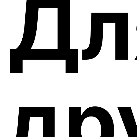
Дл
др