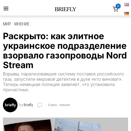
0
BRIEFLY
МИР
·
МНЕНИЕ
Раскрыто: как элитное
украинское подразделение
взорвало газопроводы Nord
Stream
Взрывы, парализовавшие систему поставок российского
газа, запустили мировой детектив в духе «кто виноват».
Теперь немецкая полиция заявляет, что установила
причастных.
by
Briefly
6 мин. чтения