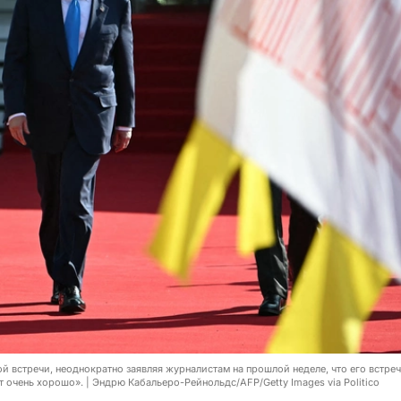
 встречи, неоднократно заявляя журналистам на прошлой неделе, что его встреч
очень хорошо». | Эндрю Кабальеро-Рейнольдс/AFP/Getty Images via Politico