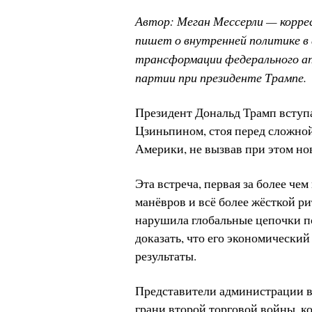
Автор: Меган Мессерли — корре
пишет о внутренней политике в
трансформации федерального ап
партии при президенте Трампе.
Президент Дональд Трамп вступа
Цзиньпином, стоя перед сложной
Америки, не вызвав при этом но
Эта встреча, первая за более че
манёвров и всё более жёсткой р
нарушила глобальные цепочки по
доказать, что его экономически
результаты.
Представители администрации вы
грани второй торговой войны, ко