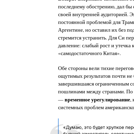
последнему обострению, дал бы 
своей внутренней аудиторией. Э
постоянной проблемой для Трам
Аргентине, но оставил их без п
стремится устранить. Для Си п
давление: слабый рост и утечка
«самодостаточного Китая».
Обе стороны вели тихие перегов
ощутимых результатов почти не 
завершившаяся ограниченным со
пошлинами между странами. По 
временное урегулирование
—
,
системных проблем американског
«Думаю, это будет хрупкое пер
бывший заместитель советника