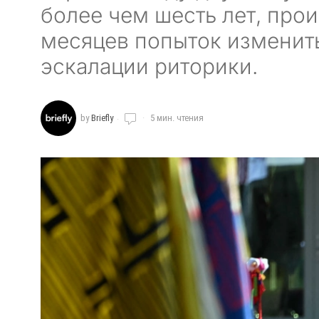
более чем шесть лет, про
месяцев попыток изменит
эскалации риторики.
by
Briefly
5 мин. чтения