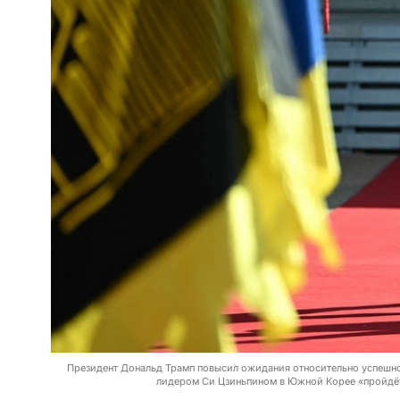
Президент Дональд Трамп повысил ожидания относительно успешной
лидером Си Цзиньпином в Южной Корее «пройдёт 