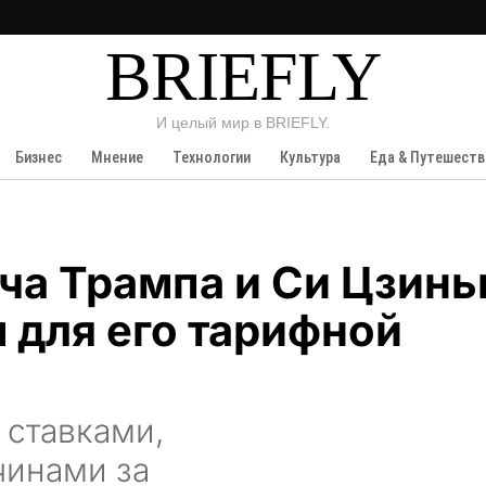
BRIEFLY
И целый мир в BRIEFLY.
Бизнес
Мнение
Технологии
Культура
Еда & Путешеств
ча Трампа и Си Цзинь
 для его тарифной
 ставками,
чинами за