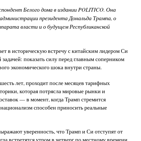
спондент Белого дома в издании POLITICO. Она
 администрации президента Дональда Трампа, о
парата власти и о будущем Республиканской
ет в историческую встречу с китайским лидером Си
 задачей: показать силу перед главным соперником
вого экономического шока внутри страны.
м шесть лет, проходит после месяцев тарифных
иторики, которая потрясла мировые рынки и
ставок — в момент, когда Трамп стремится
й национализм способен приносить реальные
ражают уверенность, что Трамп и Си отступят от
гда встретятся утром в четверг по местному времени