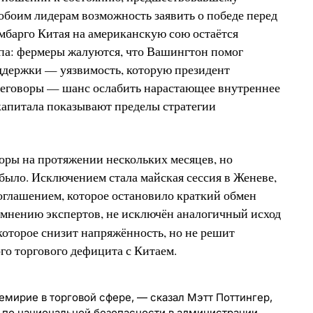
обоим лидерам возможность заявить о победе перед
мбарго Китая на американскую сою остаётся
па: фермеры жалуются, что Вашингтон помог
оддержки — уязвимость, которую президент
ереговоры — шанс ослабить нарастающее внутреннее
 капитала показывают пределы стратегии
оры на протяжении нескольких месяцев, но
было. Исключением стала майская сессия в Женеве,
глашением, которое остановило краткий обмен
мнению экспертов, не исключён аналогичный исход
 которое снизит напряжённость, но не решит
о торгового дефицита с Китаем.
емирие в торговой сфере, — сказал Мэтт Поттингер,
 по национальной безопасности в администрации