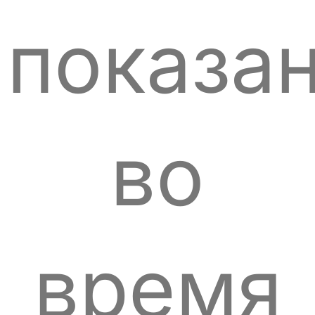
показа
во
время