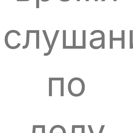
слушан
по
делу