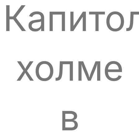
Капито
холме
в