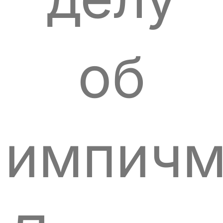
об
импичм