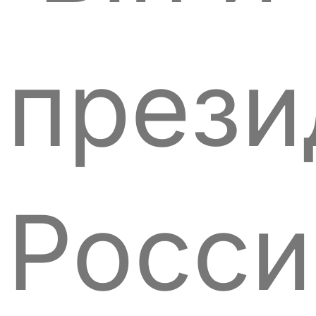
прези
Росси