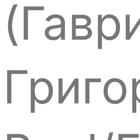
(Гавр
Григо