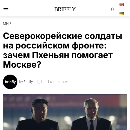
0
BRIEFLY
МИР
Северокорейские солдаты
на российском фронте:
зачем Пхеньян помогает
Москве?
by
Briefly
1 мин. чтения