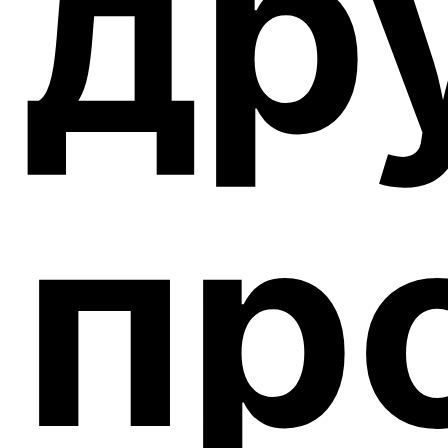
др
пр