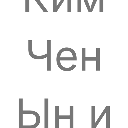
Чен
Ын и