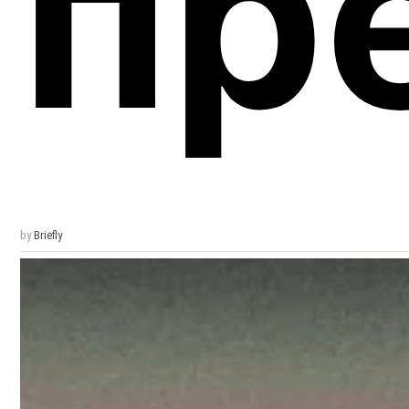
пр
by
Briefly