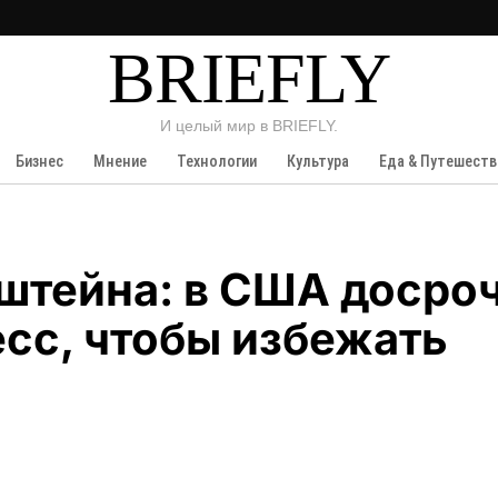
BRIEFLY
И целый мир в BRIEFLY.
Бизнес
Мнение
Технологии
Культура
Еда & Путешеств
штейна: в США досро
сс, чтобы избежать