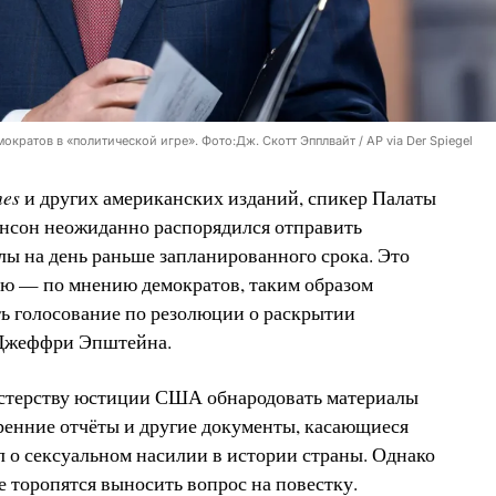
кратов в «политической игре». Фото:Дж. Скотт Эпплвайт / AP via Der Spiegel
mes
и других американских изданий, спикер Палаты
сон неожиданно распорядился отправить
лы на день раньше запланированного срока. Это
ю — по мнению демократов, таким образом
ь голосование по резолюции о раскрытии
 Джеффри Эпштейна.
истерству юстиции США обнародовать материалы
ренние отчёты и другие документы, касающиеся
л о сексуальном насилии в истории страны. Однако
е торопятся выносить вопрос на повестку.