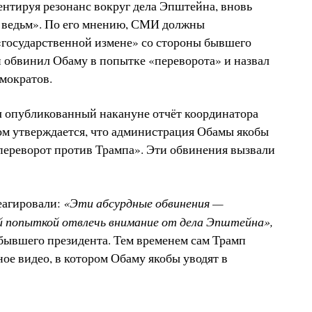
нтируя резонанс вокруг дела Эпштейна, вновь
а ведьм». По его мнению, СМИ должны
 «государственной измене» со стороны бывшего
 обвинил Обаму в попытке «переворота» и назвал
емократов.
л опубликованный накануне отчёт координатора
ром утверждается, что администрация Обамы якобы
переворот против Трампа». Эти обвинения вызвали
«Эти абсурдные обвинения —
еагировали:
 попыткой отвлечь внимание от дела Эпштейна»,
бывшего президента. Тем временем сам Трамп
ое видео, в котором Обаму якобы уводят в