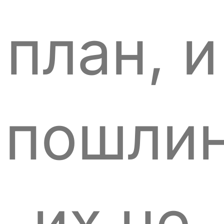
план, и
пошли
их не