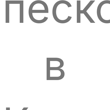
песк
в