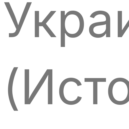
Укра
(Ист