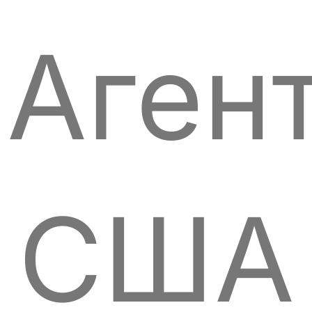
Аген
США