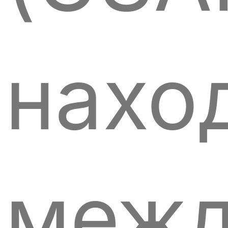
нахо
меж