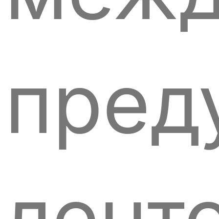
пред
лент