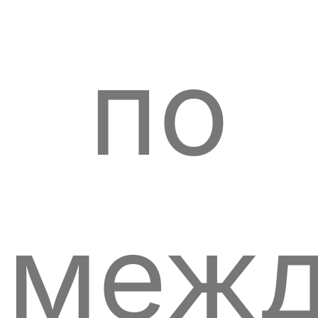
по
межд