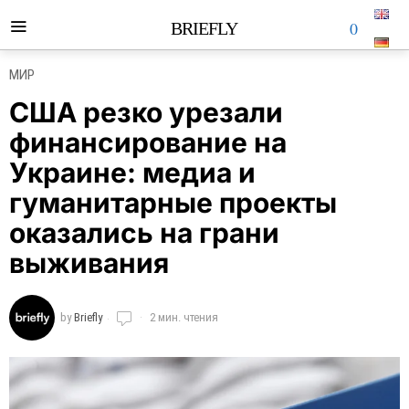
0
BRIEFLY
МИР
США резко урезали
финансирование на
Украине: медиа и
гуманитарные проекты
оказались на грани
выживания
by
Briefly
2 мин. чтения