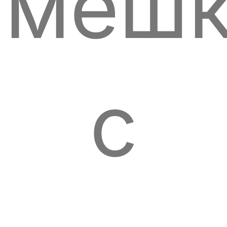
меш
с