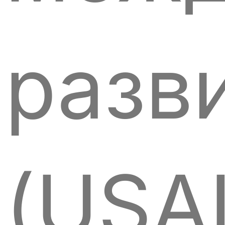
разв
(USA