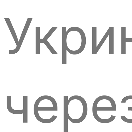
Укри
чере